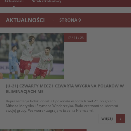
Aktualności
Sztab szkoleniowy
AKTUALNOŚCI
STRONA 9
17 / 11 / 23
[U-21] CZWARTY MECZ I CZWARTA WYGRANA POLAKÓW W
ELIMINACJACH ME
Reprezentacja Polski do lat 21 pokonała w Łodzi Izrael 2:1 po golach
Miłosza Matysika i Szymona Włodarczyka. Biało-czerwoni są liderami
swojej grupy. We wtorek zagrają w Essen z Niemcami.
WIĘCEJ