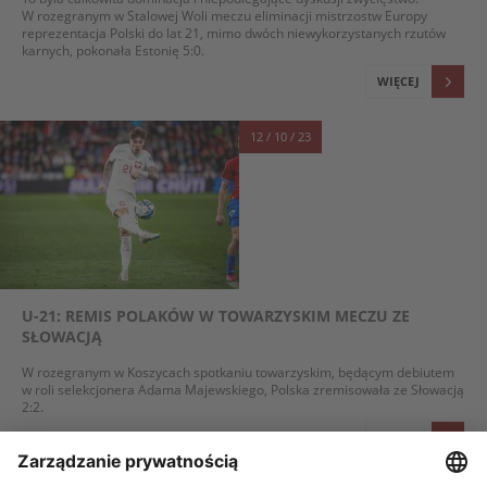
W rozegranym w Stalowej Woli meczu eliminacji mistrzostw Europy
reprezentacja Polski do lat 21, mimo dwóch niewykorzystanych rzutów
karnych, pokonała Estonię 5:0.
WIĘCEJ
12 / 10 / 23
U-21: REMIS POLAKÓW W TOWARZYSKIM MECZU ZE
SŁOWACJĄ
W rozegranym w Koszycach spotkaniu towarzyskim, będącym debiutem
w roli selekcjonera Adama Majewskiego, Polska zremisowała ze Słowacją
2:2.
WIĘCEJ