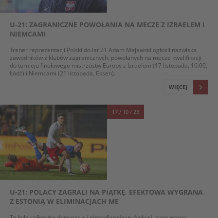
U-21: ZAGRANICZNE POWOŁANIA NA MECZE Z IZRAELEM I
NIEMCAMI
Trener reprezentacji Polski do lat 21 Adam Majewski ogłosił nazwiska
zawodników z klubów zagranicznych, powołanych na mecze kwalifikacji
do turnieju finałowego mistrzostw Europy z Izraelem (17 listopada, 16:00,
Łódź) i Niemcami (21 listopada, Essen).
WIĘCEJ
17 / 10 / 23
U-21: POLACY ZAGRALI NA PIĄTKĘ. EFEKTOWA WYGRANA
Z ESTONIĄ W ELIMINACJACH ME
To była całkowita dominacja i niepodlegające dyskusji zwycięstwo.