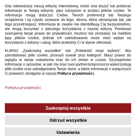
06 / 10 / 23
[U-21] POWOŁANIA NA MECZE ZE SŁOWACJĄ I ESTONIĄ
Selekcjoner reprezentacji Polski do lat 21 Adam Majewski ogłosił listę
zawodników powołanych na październikowe mecze: towarzyski ze
Słowacją (12.10, godz. 18:00, Koszyce) i kwalifikacji do turnieju finałowego
mistrzostw Europy z Estonią (17.10, godz. 18:00 Stalowa Wola).
WIĘCEJ
1
2
3
4
5
6
7
8
9
10
11
12
13
14
15
16
17
...
76
Używamy plików cookies, aby ułatwić Ci korzystanie z naszego serwisu
oraz do celów statystycznych. Jeśli nie blokujesz tych plików, to zgadzasz
się na ich użycie oraz zapisanie w pamięci urządzenia. Pamiętaj, że
możesz samodzielnie zarządzać cookies, zmieniając ustawienia
przeglądarki.
Polityka plików Cookies.