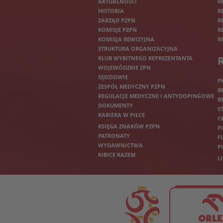
AKTUALNOŚCI
R
HISTORIA
R
ZARZĄD PZPN
R
KOMISJE PZPN
R
KOMISJA REWIZYJNA
R
STRUKTURA ORGANIZACYJNA
KLUB WYBITNEGO REPREZENTANTA
WOJEWÓDZKIE ZPN
SĘDZIOWIE
P
ZESPÓŁ MEDYCZNY PZPN
B
REGULACJE MEDYCZNE I ANTYDOPINGOWE
B
DOKUMENTY
S
KARIERA W PIŁCE
C
KSIĘGA ZNAKÓW PZPN
P
PATRONATY
F
WYDAWNICTWA
P
KIBICE RAZEM
L