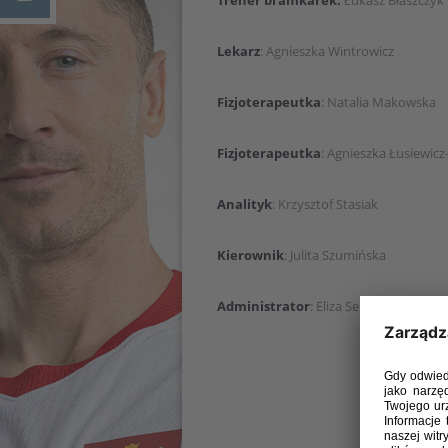
Trener bramkarek:
Łukasz Błaszczyk
Lekarz
: Agnieszka Wintrowicz
Fizjoterapeutka
: Natalia Makowska
Fizjoterapeutka
: Agnieszka Łusiewic
Analityk
: Krzysztof Stasiak
Kierownik
: Julita Szumińska
Administrator
: Eliza Seniuk