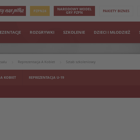
NARODOWY MODEL
PZPN24
PAKIETY BIZNES
GRY PZPN
EZENTACJE
ROZGRYWKI
SZKOLENIE
DZIECI I MŁODZIEŻ
tsalu
Reprezentacja A Kobiet
Sztab szkoleniowy
 A KOBIET
REPREZENTACJA U-19