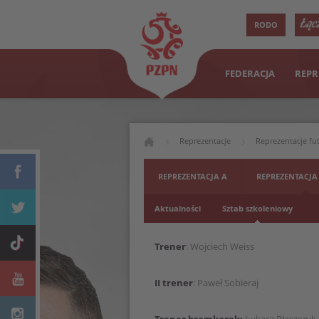
RODO
FEDERACJA
REPR
Reprezentacje
Reprezentacje fu
REPREZENTACJA A
REPREZENTACJA
Aktualności
Sztab szkoleniowy
Trener
: Wojciech Weiss
II trener
: Paweł Sobieraj