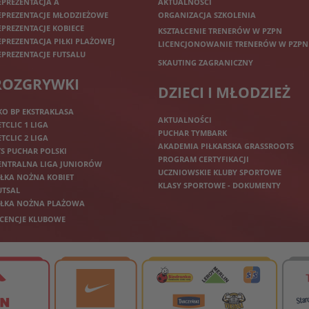
EPREZENTACJA A
AKTUALNOŚCI
EPREZENTACJE MŁODZIEŻOWE
ORGANIZACJA SZKOLENIA
EPREZENTACJE KOBIECE
KSZTAŁCENIE TRENERÓW W PZPN
EPREZENTACJA PIŁKI PLAŻOWEJ
LICENCJONOWANIE TRENERÓW W PZPN
EPREZENTACJE FUTSALU
SKAUTING ZAGRANICZNY
ROZGRYWKI
DZIECI I MŁODZIEŻ
KO BP EKSTRAKLASA
AKTUALNOŚCI
ETCLIC 1 LIGA
PUCHAR TYMBARK
ETCLIC 2 LIGA
AKADEMIA PIŁKARSKA GRASSROOTS
TS PUCHAR POLSKI
PROGRAM CERTYFIKACJI
ENTRALNA LIGA JUNIORÓW
UCZNIOWSKIE KLUBY SPORTOWE
IŁKA NOŻNA KOBIET
KLASY SPORTOWE - DOKUMENTY
UTSAL
IŁKA NOŻNA PLAŻOWA
ICENCJE KLUBOWE