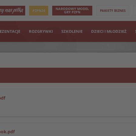
NARODOWY MODEL
PZPN24
PAKIETY BIZNES
GRY PZPN
EZENTACJE
ROZGRYWKI
SZKOLENIE
DZIECI I MŁODZIEŻ
df
ook.pdf