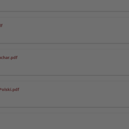
df
uchar.pdf
Polski.pdf