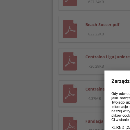
627.34KB
Beach Soccer.pdf
822.22KB
Centralna Liga Juniore
726.29KB
Centralna Liga Junior
4.37MB
Fundacja Polskiego Zw