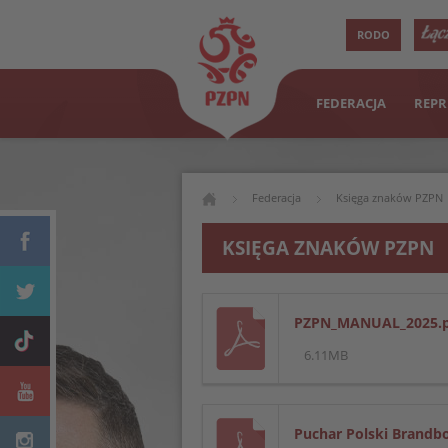
RODO
FEDERACJA
REPR
Federacja
Księga znaków PZPN
KSIĘGA ZNAKÓW PZPN
PZPN_MANUAL_2025.p
6.11MB
Puchar Polski Brandb