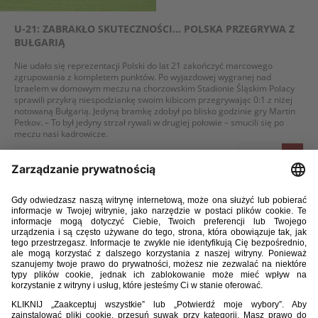
U-21: ZABRAKŁO SKUTECZNOŚCI... POLSKA PRZEGRYWA Z
BUŁGARIĄ
Nie udało się reprezentacji Polski do lat 21 zakończyć marcowego
zgrupowania z kompletem punktów. Po wyjazdowej wygranej nad
Izraelem w domowym meczu na chorzowskim Stadionie Śląskim Polacy
sprawili przykrą niespodziankę swoim kibicom przegrywając 0:1 z niżej
notowaną Bułgarią. Jedyną bramkę zdobył po blisko godzinie gry Martin
Petkov. – To był jedyny strzał rywali w drugiej połowie – smucili się po
meczu nasi kadrowicze.
WIĘCEJ
21 / 03 / 24
POLACY ODROBILI STRATY I WYGRALI W JENIE Z IZRAELEM