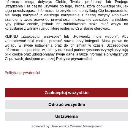
Fizjoterapeuta/trener przygotowania motorycznego
: Rafał
Kobusiński
Fizjoterapeuta
: Piotr Neuman
COPYRIGHT 2009 - 2026 © PZPN.PL WSZYSTKIE PRAWA ZASTRZEŻONE
KREACJA
PROSPERO MEDIA
WDROŻENIE
EVEGROUP
Używamy plików cookies, aby ułatwić Ci korzystanie z naszego serwisu
oraz do celów statystycznych. Jeśli nie blokujesz tych plików, to zgadzasz
się na ich użycie oraz zapisanie w pamięci urządzenia. Pamiętaj, że
możesz samodzielnie zarządzać cookies, zmieniając ustawienia
przeglądarki.
Polityka plików Cookies.
ROZUMIEM, NIE POKAZUJ WIĘCEJ TEGO OKNA