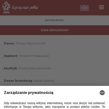
AKTUALNOŚCI
SZTAB SZKOLENIOWY
Trener
: Tomasz Wydmuszek
Asystent
: Wojciech Polakowski
Analityk
: Przemysław Jankowski
Trener bramkarzy
: Marek Górecki
Kierownik
: Michał Piekarczyk
Lekarz
: Robert Gulewicz