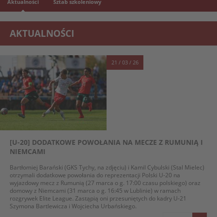
Aktualności
Sztab szkoleniowy
AKTUALNOŚCI
21 / 03 / 26
[U-20] DODATKOWE POWOŁANIA NA MECZE Z RUMUNIĄ I
NIEMCAMI
Bartłomiej Barański (GKS Tychy, na zdjęciu) i Kamil Cybulski (Stal Mielec)
otrzymali dodatkowe powołania do reprezentacji Polski U-20 na
wyjazdowy mecz z Rumunią (27 marca o g. 17:00 czasu polskiego) oraz
domowy z Niemcami (31 marca o g. 16:45 w Lublinie) w ramach
rozgrywek Elite League. Zastąpią oni przesuniętych do kadry U-21
Szymona Bartlewicza i Wojciecha Urbańskiego.