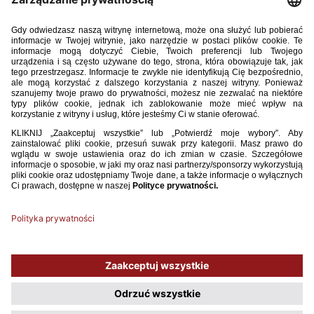
29 / 10 / 25
U-20: POWOŁANIA NA MECZ Z CZECHAMI
Na zgrupowanie reprezentacji Polski U20 oraz mecz w ramach Elite
League U20 z reprezentacją Czech (14.11.2025, godz. 13:30), do kadry
powołani zostali następujący zawodnicy:
WIĘCEJ
1
2
3
4
5
6
7
8
9
...
41
Używamy plików cookies, aby ułatwić Ci korzystanie z naszego serwisu
oraz do celów statystycznych. Jeśli nie blokujesz tych plików, to zgadzasz
się na ich użycie oraz zapisanie w pamięci urządzenia. Pamiętaj, że
możesz samodzielnie zarządzać cookies, zmieniając ustawienia