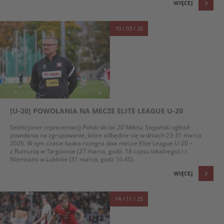
WIĘCEJ
10 / 03 / 26
[U-20] POWOŁANIA NA MECZE ELITE LEAGUE U-20
Selekcjoner reprezentacji Polski do lat 20 Miłosz Stępiński ogłosił
powołania na zgrupowanie, które odbędzie się w dniach 23-31 marca
2026. W tym czasie kadra rozegra dwa mecze Elite League U-20 –
z Rumunią w Targoviste (27 marca, godz. 18 czasu lokalnego) i z
Niemcami w Lublinie (31 marca, godz 16.45).
WIĘCEJ
14 / 11 / 25