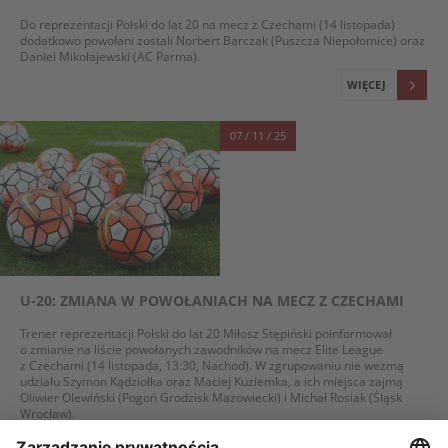
Do reprezentacji Polski do lat 20 na mecz z Czechami (14 listopada)
dodatkowo powołani zostali Norbert Barczak (Puszcza Niepołomice) oraz
Daniel Mikołajewski (AC Parma).
WIĘCEJ
07 / 11 / 25
U-20: ZMIANA W POWOŁANIACH NA MECZ Z CZECHAMI
Trener reprezentacji Polski do lat 20 Miłosz Stępiński poinformował
o zmianie na liście powołanych zawodników na mecz Elite League
z Czechami (14 listopada, 13:30, Nachod). W zgrupowaniu nie wezmą
udziału Szymon Kądziołka oraz Maciej Kuziemka, a ich miejsca zajmą
Oliwier Olewiński (Pogoń Grodzisk Mazowiecki) i Michał Rosiak (Śląsk
Wrocław).
WIĘCEJ