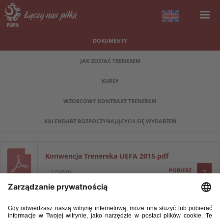
DOKUMENTY
JAK ZOSTAĆ TRENEREM
KURSY
WZORCOWY KONTRAKT TRENERSKI
KALENDARZ ROZPOCZYNAJĄCYCH SIĘ WYDARZEŃ
Konwencja Trenerska UEFA 2015.pdf
POBIERZ
3.04MB
Uchwała nr V75 z dnia 25.05.2017r. - Organizacja