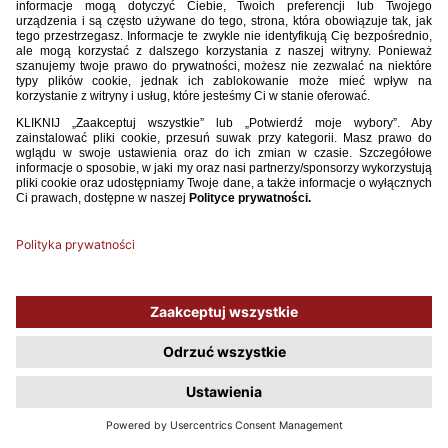
kursów trenerskich.pdf
POBIERZ
680.70KB
COPYRIGHT 2009 - 2026 © PZPN.PL WSZYSTKIE PRAWA ZASTRZEŻONE
KREACJA
PROSPERO MEDIA
WDROŻENIE
EVEGROUP
Używamy plików cookies, aby ułatwić Ci korzystanie z naszego serwisu
oraz do celów statystycznych. Jeśli nie blokujesz tych plików, to zgadzasz
się na ich użycie oraz zapisanie w pamięci urządzenia. Pamiętaj, że
możesz samodzielnie zarządzać cookies, zmieniając ustawienia
przeglądarki.
Polityka plików Cookies.
ROZUMIEM, NIE POKAZUJ WIĘCEJ TEGO OKNA