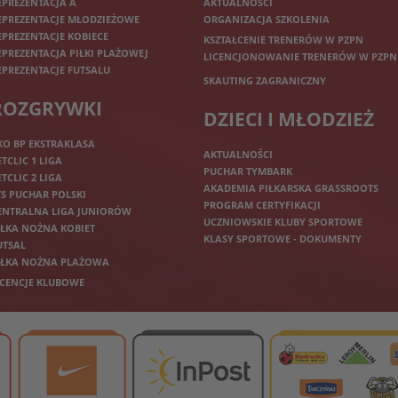
EPREZENTACJA A
AKTUALNOŚCI
EPREZENTACJE MŁODZIEŻOWE
ORGANIZACJA SZKOLENIA
EPREZENTACJE KOBIECE
KSZTAŁCENIE TRENERÓW W PZPN
EPREZENTACJA PIŁKI PLAŻOWEJ
LICENCJONOWANIE TRENERÓW W PZPN
EPREZENTACJE FUTSALU
SKAUTING ZAGRANICZNY
ROZGRYWKI
DZIECI I MŁODZIEŻ
KO BP EKSTRAKLASA
AKTUALNOŚCI
ETCLIC 1 LIGA
PUCHAR TYMBARK
ETCLIC 2 LIGA
AKADEMIA PIŁKARSKA GRASSROOTS
TS PUCHAR POLSKI
PROGRAM CERTYFIKACJI
ENTRALNA LIGA JUNIORÓW
UCZNIOWSKIE KLUBY SPORTOWE
IŁKA NOŻNA KOBIET
KLASY SPORTOWE - DOKUMENTY
UTSAL
IŁKA NOŻNA PLAŻOWA
ICENCJE KLUBOWE