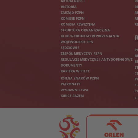
AKTUALNOŚCI
R
HISTORIA
R
ZARZĄD PZPN
R
KOMISJE PZPN
R
KOMISJA REWIZYJNA
R
STRUKTURA ORGANIZACYJNA
KLUB WYBITNEGO REPREZENTANTA
WOJEWÓDZKIE ZPN
SĘDZIOWIE
P
ZESPÓŁ MEDYCZNY PZPN
B
REGULACJE MEDYCZNE I ANTYDOPINGOWE
B
DOKUMENTY
S
KARIERA W PIŁCE
C
KSIĘGA ZNAKÓW PZPN
P
PATRONATY
F
WYDAWNICTWA
P
KIBICE RAZEM
L