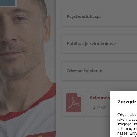
Psychoedukacja
Publikacje szkoleniowe
Zdrowe żywienie
Rekomendacje PZPN do
4.12MB