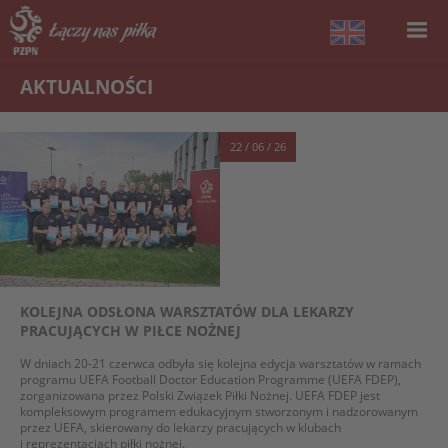
AKTUALNOŚCI
22 / 06 / 26
KOLEJNA ODSŁONA WARSZTATÓW DLA LEKARZY
PRACUJĄCYCH W PIŁCE NOŻNEJ
W dniach 20-21 czerwca odbyła się kolejna edycja warsztatów w ramach
programu UEFA Football Doctor Education Programme (UEFA FDEP),
zorganizowana przez Polski Związek Piłki Nożnej. UEFA FDEP jest
kompleksowym programem edukacyjnym stworzonym i nadzorowanym
przez UEFA, skierowany do lekarzy pracujących w klubach
i reprezentacjach piłki nożnej.