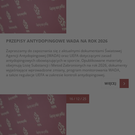
PRZEPISY ANTYDOPINGOWE WADA NA ROK 2026
Zapraszamy do zapoznania się z aktualnymi dokumentami Światowej
Agencji Antydopingowej (WADA) oraz UEFA dotyczącymi zasad
antydopingowych obowiązujących w sporcie. Opublikowane materiały
obejmują Listę Substancji i Metod Zabronionych na rok 2026, dokumenty
wyjaśniające wprowadzone zmiany, program monitorowania WADA,
a także regulacje UEFA w zakresie kontroli antydopingowej.
WIĘCEJ
16 / 12 / 25