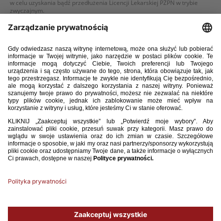
w celu uzyskania bądź przedłużenia Licencji Lekarskiej PZPN w trybie
zwyczajnym.
WIĘCEJ
30 / 10 / 25
KONFERENCJA MEDYCZNO-SPORTOWA PZPN
Zespół Medyczny PZPN informuje, że tegoroczna Konferencja Medyczno-
Sportowa PZPN odbędzie się w 17 grudnia 2025 roku (środa) w hotelu
Mercure Warszawa Centrum (ul. Złota 48/54, 00-120 Warszawa).
WIĘCEJ
1
2
3
4
5
6
7
8
9
...
17