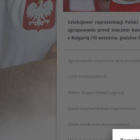
Selekcjoner reprezentacji Pols
zgrupowanie przed meczem kwali
z Bułgarią (10 września, godzina 1
Zgrupowanie rozpocznie się w poniedzi
LISTA POWOŁANYCH
Wiktor Bogacz (Miedź Legnica)
Dawid Drachal (Raków Częstochowa)
Xavier Dziekoński (Korona Kielce)