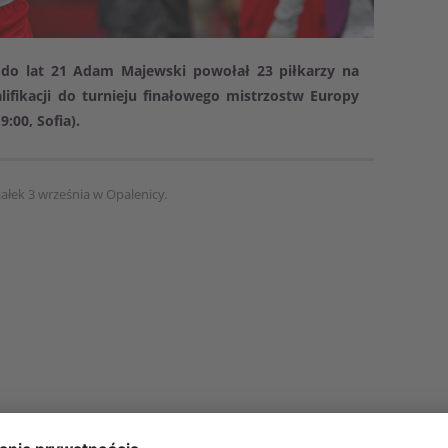
ki do lat 21 Adam Majewski powołał 23 piłkarzy na
fikacji do turnieju finałowego mistrzostw Europy
9:00, Sofia).
ałek 3 września w Opalenicy.