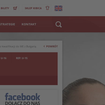
BILETY
SKLEP KIBICA
STRATEGIE
KONTAKT
Strona WWW
>
Klub
 kwalifikacji do ME z Bułgarią
POWRÓT
Zawodnik
 U-16
REP. U-15