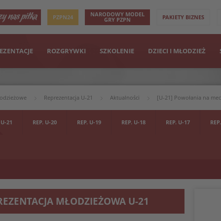
NARODOWY MODEL
PZPN24
PAKIETY BIZNES
GRY PZPN
EZENTACJE
ROZGRYWKI
SZKOLENIE
DZIECI I MŁODZIEŻ
łodzieżowe
Reprezentacja U-21
Aktualności
[U-21] Powołania na mecz
 U-21
REP. U-20
REP. U-19
REP. U-18
REP. U-17
REP.
REZENTACJA MŁODZIEŻOWA U-21