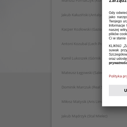
Mariusz Fornalczyk (Korona Kielce)
Jakub Kałuziński (Antalyaspor)
Kacper Kozłowski (Gaziantep FK)
Antoni Kozubal (Lech Poznań)
Kamil Lukoszek (Górnik Zabrze)
Mateusz Łęgowski (Salernitana)
Dominik Marczuk (Real Salt Lake)
Miłosz Matysik (Aris Limassol)
Jakub Mądrzyk (Stal Mielec)