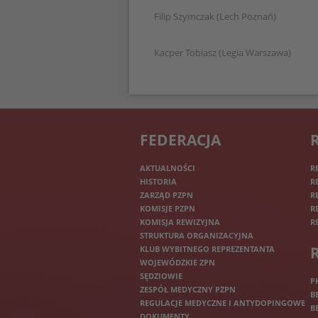
Filip Szymczak (Lech Poznań)
Kacper Tobiasz (Legia Warszawa)
FEDERACJA
AKTUALNOŚCI
R
HISTORIA
R
ZARZĄD PZPN
R
KOMISJE PZPN
R
KOMISJA REWIZYJNA
R
STRUKTURA ORGANIZACYJNA
KLUB WYBITNEGO REPREZENTANTA
WOJEWÓDZKIE ZPN
SĘDZIOWIE
P
ZESPÓŁ MEDYCZNY PZPN
B
REGULACJE MEDYCZNE I ANTYDOPINGOWE
B
DOKUMENTY