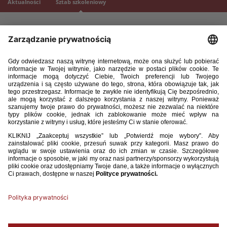
Aktualności
Sztab szkoleniowy
Reprezentacja Polski U-17
Selekcjoner:
Rafał Lasocki
II trener:
Grzegorz Żytkiewicz
Trener przygotowania motorycznego:
Maciej Listowski
Trener bramkarzy:
Jacek Skrzyński
Analityk:
Bartosz Grzelak
Lekarz:
Grzegorz Wyrobiec
Fizjoterapeuta:
Błażej Bomba