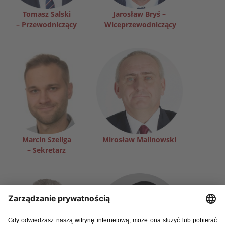
Tomasz Salski
Jarosław Bryś –
– Przewodniczący
Wiceprzewodniczący
Marcin Szeliga
Mirosław Malinowski
– Sekretarz