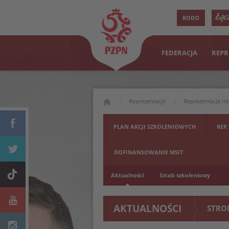
RODO
FEDERACJA
REPR
Reprezentacje
Reprezentacje m
PLAN AKCJI SZKOLENIOWYCH
REP.
DOFINANSOWANIE MSIT
Aktualności
Sztab szkoleniowy
AKTUALNOŚCI
STRO