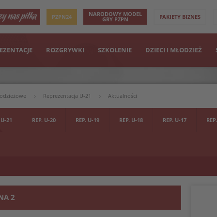
NARODOWY MODEL
PZPN24
PAKIETY BIZNES
GRY PZPN
EZENTACJE
ROZGRYWKI
SZKOLENIE
DZIECI I MŁODZIEŻ
łodzieżowe
Reprezentacja U-21
Aktualności
 U-21
REP. U-20
REP. U-19
REP. U-18
REP. U-17
REP.
NA 2