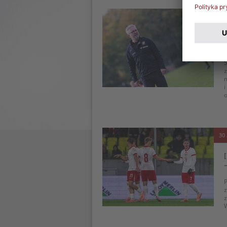
07 
S
z
m
i
o
30 
P
z
z
W