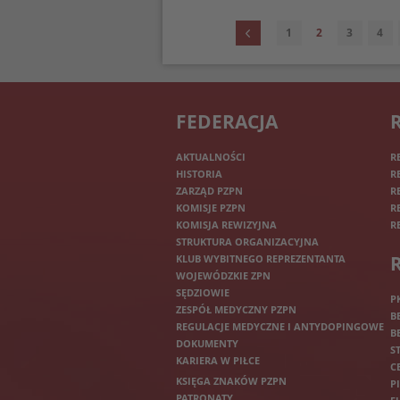
1
2
3
4
FEDERACJA
AKTUALNOŚCI
R
HISTORIA
R
ZARZĄD PZPN
R
KOMISJE PZPN
R
KOMISJA REWIZYJNA
R
STRUKTURA ORGANIZACYJNA
KLUB WYBITNEGO REPREZENTANTA
WOJEWÓDZKIE ZPN
SĘDZIOWIE
P
ZESPÓŁ MEDYCZNY PZPN
B
REGULACJE MEDYCZNE I ANTYDOPINGOWE
B
DOKUMENTY
S
KARIERA W PIŁCE
C
KSIĘGA ZNAKÓW PZPN
P
PATRONATY