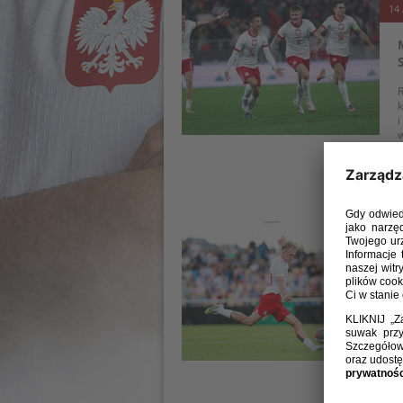
14 
R
k
i
w
k
ś
09 
S
k
d
U