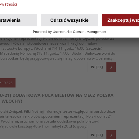
/ 11 / 25
[U-21] POWOŁANIA NA MECZE Z WŁOCHAMI I
MACEDONIĄ PÓŁNOCNĄ
elekcjoner reprezentacji Polski do lat 21 Jerzy Brzęczek powołał 23
awodników na listopadowe mecze kwalifikacji do finałów
istrzostw Europy z Włochami (14.11, godz. 16:00, Szczecin)
 Macedonią Północną (18.11, godz. 17:00, Bitola). Biało-czerwoni do
bu spotkań będą przygotowywać się na zgrupowaniu w Opalenicy.
WIĘCEJ
/ 10 / 25
[U-21] DODATKOWA PULA BILETÓW NA MECZ POLSKA
– WŁOCHY!
olski Związek Piłki Nożnej informuje, że ze względu na bardzo duże
ainteresowanie kibiców spotkaniem reprezentacji Polski do lat 21
 Włochami, uruchomiona została dodatkowa pula biletów!
ejściówki kosztują 40 zł (normalny) i 20 zł (ulgowy).
WIĘCEJ