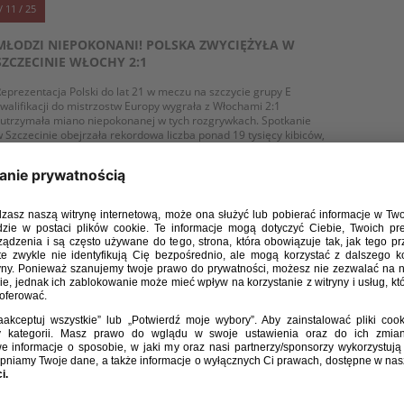
/ 11 / 25
MŁODZI NIEPOKONANI! POLSKA ZWYCIĘŻYŁA W
SZCZECINIE WŁOCHY 2:1
eprezentacja Polski do lat 21 w meczu na szczycie grupy E
walifikacji do mistrzostw Europy wygrała z Włochami 2:1
 utrzymała miano niepokonanej w tych rozgrywkach. Spotkanie
 Szczecinie obejrzała rekordowa liczba ponad 19 tysięcy kibiców,
tórzy mieli okazję obejrzeć dobry mecz i gole w stylu „stadiony
wiata”.
WIĘCEJ
/ 11 / 25
[U-21] DODATKOWE POWOŁANIA NA MECZE Z
WŁOCHAMI I MACEDONIĄ PÓŁNOCNĄ
elekcjoner reprezentacji Polski do lat 21 Jerzy Brzęczek na mecze
walifikacji do finałów ME z Włochami i Macedonią Północną powołał
odatkowo Kamila Jakubczyka z Arki Gdynia oraz Wojciecha
rbańskiego z Legii Warszawa.
WIĘCEJ