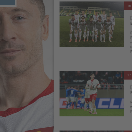
18 
R
P
w
k
B
17 
M
w
P