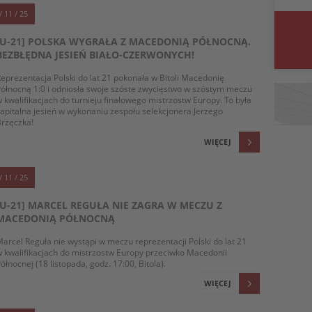
/ 11 / 25
[U-21] POLSKA WYGRAŁA Z MACEDONIĄ PÓŁNOCNĄ.
BEZBŁĘDNA JESIEŃ BIAŁO-CZERWONYCH!
eprezentacja Polski do lat 21 pokonała w Bitoli Macedonię
ółnocną 1:0 i odniosła swoje szóste zwycięstwo w szóstym meczu
 kwalifikacjach do turnieju finałowego mistrzostw Europy. To była
apitalna jesień w wykonaniu zespołu selekcjonera Jerzego
rzęczka!
WIĘCEJ
/ 11 / 25
[U-21] MARCEL REGUŁA NIE ZAGRA W MECZU Z
MACEDONIĄ PÓŁNOCNĄ
arcel Reguła nie wystąpi w meczu reprezentacji Polski do lat 21
 kwalifikacjach do mistrzostw Europy przeciwko Macedonii
ółnocnej (18 listopada, godz. 17:00, Bitola).
WIĘCEJ