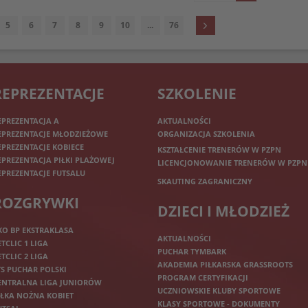
5
6
7
8
9
10
...
76
REPREZENTACJE
SZKOLENIE
EPREZENTACJA A
AKTUALNOŚCI
EPREZENTACJE MŁODZIEŻOWE
ORGANIZACJA SZKOLENIA
EPREZENTACJE KOBIECE
KSZTAŁCENIE TRENERÓW W PZPN
EPREZENTACJA PIŁKI PLAŻOWEJ
LICENCJONOWANIE TRENERÓW W PZPN
EPREZENTACJE FUTSALU
SKAUTING ZAGRANICZNY
ROZGRYWKI
DZIECI I MŁODZIEŻ
KO BP EKSTRAKLASA
AKTUALNOŚCI
ETCLIC 1 LIGA
PUCHAR TYMBARK
ETCLIC 2 LIGA
AKADEMIA PIŁKARSKA GRASSROOTS
TS PUCHAR POLSKI
PROGRAM CERTYFIKACJI
ENTRALNA LIGA JUNIORÓW
UCZNIOWSKIE KLUBY SPORTOWE
IŁKA NOŻNA KOBIET
KLASY SPORTOWE - DOKUMENTY