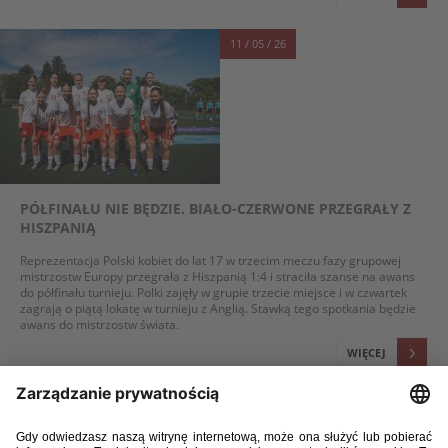
11 / 05 / 26
PÓŁFINAŁU NIE BĘDZIE. BIAŁO-CZERWONE PRZEGRAŁY Z
HISZPANIĄ
Reprezentacja Polski kobiet do lat 17 w trzecim meczu fazy grupowej
mistrzostw Europy przegrała z Hiszpanią 1:4 i straciła szanse na awans
do półfinału turnieju. Polki zajęły w grupie trzecie miejsce i w czwartek
zagrają o piątą lokatę w turnieju z Anglią. Stawką tego spotkania będzie
awans do mistrzostw świata.
WIĘCEJ
07 / 05 / 26