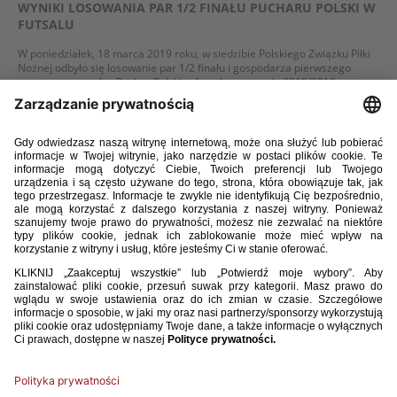
WYNIKI LOSOWANIA PAR 1/2 FINAŁU PUCHARU POLSKI W
FUTSALU
W poniedziałek, 18 marca 2019 roku, w siedzibie Polskiego Związku Piłki
Nożnej odbyło się losowanie par 1/2 finału i gospodarza pierwszego
meczu rozgrywek o Puchar Polski w futsalu w sezonie 2018/2019.
WIĘCEJ
28 / 02 / 19
WYNIKI LOSOWANIA 1/4 FINAŁU PUCHARU POLSKI W
FUTSALU
Podczas losowania przeprowadzonego w siedzibie Polskiego Związku
Piłki Nożnej zostały wyłonione pary 1/4 finału Pucharu Polski w futsalu.
Mecze ćwierćfinałowe odbędą się 13 marca.