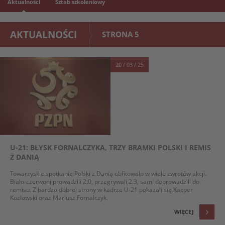
Aktualności
Sztab szkoleniowy
AKTUALNOŚCI
STRONA 5
20 / 03 / 25
U-21: BŁYSK FORNALCZYKA, TRZY BRAMKI POLSKI I REMIS
Z DANIĄ
Towarzyskie spotkanie Polski z Danią obfitowało w wiele zwrotów akcji.
Biało-czerwoni prowadzili 2:0, przegrywali 2:3, sami doprowadzili do
remisu. Z bardzo dobrej strony w kadrze U-21 pokazali się Kacper
Kozłowski oraz Mariusz Fornalczyk.
WIĘCEJ