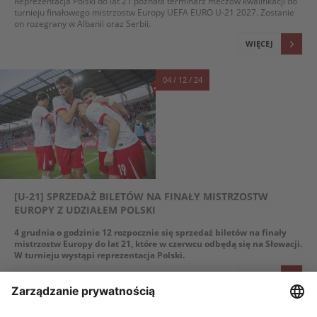
Reprezentacja Polski do lat 21 poznała terminarz meczów kwalifikacji do
turnieju finałowego mistrzostw Europy UEFA EURO U-21 2027. Zostanie
on rozegrany w Albanii oraz Serbii.
WIĘCEJ
04 / 12 / 24
[U-21] SPRZEDAŻ BILETÓW NA FINAŁY MISTRZOSTW
EUROPY Z UDZIAŁEM POLSKI
4 grudnia o godzinie 12 rozpocznie się sprzedaż biletów na finały
mistrzostw Europy do lat 21, które w czerwcu odbędą się na Słowacji.
W turnieju wystąpi reprezentacja Polski.
WIĘCEJ
06 / 11 / 24