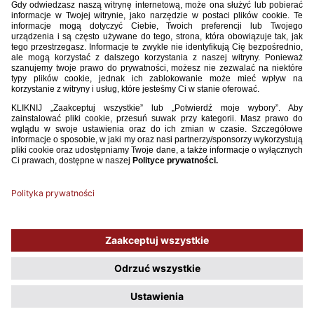
[U-21] POWOŁANIA NA TOWARZYSKI MECZ Z ISLANDIĄ
Selekcjoner reprezentacji Polski do lat 21 Adam Majewski powołał 22
piłkarzy na towarzyskie spotkanie z Islandią, które zostanie
rozegrane 17 listopada (godz. 17) w hiszpańskim San Pedro del
Pinatar.
WIĘCEJ
1
2
3
4
5
6
7
8
9
10
11
12
13
...
76
Używamy plików cookies, aby ułatwić Ci korzystanie z naszego serwisu
oraz do celów statystycznych. Jeśli nie blokujesz tych plików, to zgadzasz
się na ich użycie oraz zapisanie w pamięci urządzenia. Pamiętaj, że
możesz samodzielnie zarządzać cookies, zmieniając ustawienia
przeglądarki.
Polityka plików Cookies.
ROZUMIEM, NIE POKAZUJ WIĘCEJ TEGO OKNA