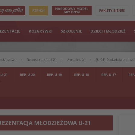
NARODOWY MODEL
PZPN24
PAKIETY BIZNES
GRY PZPN
EZENTACJE
ROZGRYWKI
SZKOLENIE
DZIECI I MŁODZIEŻ
łodzieżowe
Reprezentacja U-21
Aktualności
[U-21] Dodatkowe powoł
 U-21
REP. U-20
REP. U-19
REP. U-18
REP. U-17
REP.
REZENTACJA MŁODZIEŻOWA U-21