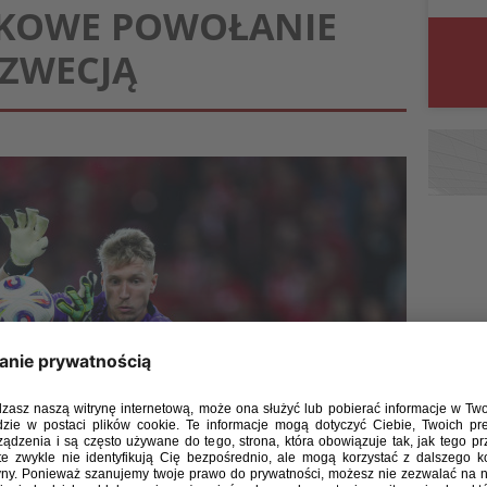
TKOWE POWOŁANIE
SZWECJĄ