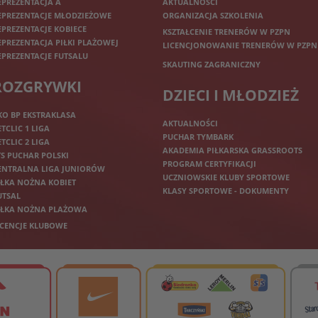
EPREZENTACJA A
AKTUALNOŚCI
EPREZENTACJE MŁODZIEŻOWE
ORGANIZACJA SZKOLENIA
EPREZENTACJE KOBIECE
KSZTAŁCENIE TRENERÓW W PZPN
EPREZENTACJA PIŁKI PLAŻOWEJ
LICENCJONOWANIE TRENERÓW W PZPN
EPREZENTACJE FUTSALU
SKAUTING ZAGRANICZNY
ROZGRYWKI
DZIECI I MŁODZIEŻ
KO BP EKSTRAKLASA
AKTUALNOŚCI
ETCLIC 1 LIGA
PUCHAR TYMBARK
ETCLIC 2 LIGA
AKADEMIA PIŁKARSKA GRASSROOTS
TS PUCHAR POLSKI
PROGRAM CERTYFIKACJI
ENTRALNA LIGA JUNIORÓW
UCZNIOWSKIE KLUBY SPORTOWE
IŁKA NOŻNA KOBIET
KLASY SPORTOWE - DOKUMENTY
UTSAL
IŁKA NOŻNA PLAŻOWA
ICENCJE KLUBOWE