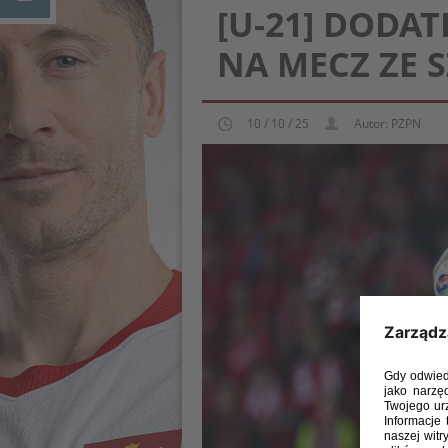
[U-21] DODA
NA MECZ ZE 
10 / 10 / 25
Autor: PZPN