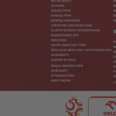
AKTUALNOŚCI
R
HISTORIA
R
ZARZĄD PZPN
R
KOMISJE PZPN
R
KOMISJA REWIZYJNA
R
STRUKTURA ORGANIZACYJNA
KLUB WYBITNEGO REPREZENTANTA
WOJEWÓDZKIE ZPN
SĘDZIOWIE
P
ZESPÓŁ MEDYCZNY PZPN
B
REGULACJE MEDYCZNE I ANTYDOPINGOWE
B
DOKUMENTY
S
KARIERA W PIŁCE
C
KSIĘGA ZNAKÓW PZPN
P
PATRONATY
F
WYDAWNICTWA
P
KIBICE RAZEM
L