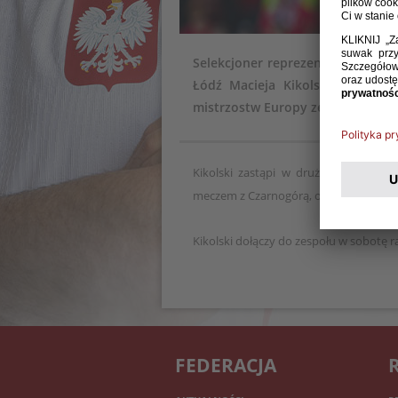
Selekcjoner reprezentacji Polski
Łódź Macieja Kikolskiego do ka
mistrzostw Europy ze Szwecją (14.
Kikolski zastąpi w drużynie Sławomi
meczem z Czarnogórą, opuścił zgrupow
Kikolski dołączy do zespołu w sobotę r
FEDERACJA