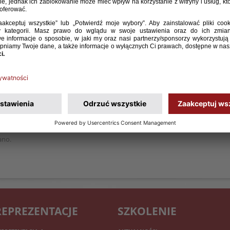
 do lat 21 Jerzy Brzęczek powołał bramkarza Widzewa
dry przygotowującej się do meczu kwalifikacji do
10, godz. 18:00, Jönköping).
ra Abramowicza, który z powodu kontuzji w piątek, przed
anie.
ano.
REPREZENTACJE
SZKOLENIE