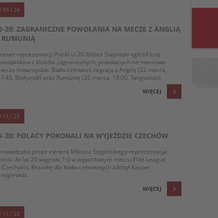
/ 03 / 24
U-20: ZAGRANICZNE POWOŁANIA NA MECZE Z ANGLIĄ
I RUMUNIĄ
rener reprezentacji Polski U-20 Miłosz Stępiński ogłosił listę
zawodników z klubów zagranicznych, powołanych na marcowe
ecze towarzyskie. Biało-czerwoni zagrają z Anglią (22 marca,
7:45, Białystok) oraz Rumunią (26 marca, 18:00, Targoviste).
WIĘCEJ
/ 11 / 23
U-20: POLACY POKONALI NA WYJEŹDZIE CZECHÓW
rowadzona przez trenera Miłosza Stępińskiego reprezentacja
olski do lat 20 wygrała 1:0 w wyjazdowym meczu Elite League
 Czechami. Bramkę dla biało-czerwonych zdobył Kacper
miglewski.
WIĘCEJ
/ 11 / 23