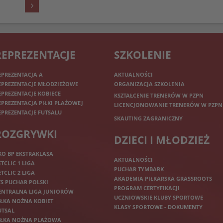
REPREZENTACJE
SZKOLENIE
EPREZENTACJA A
AKTUALNOŚCI
EPREZENTACJE MŁODZIEŻOWE
ORGANIZACJA SZKOLENIA
EPREZENTACJE KOBIECE
KSZTAŁCENIE TRENERÓW W PZPN
EPREZENTACJA PIŁKI PLAŻOWEJ
LICENCJONOWANIE TRENERÓW W PZPN
EPREZENTACJE FUTSALU
SKAUTING ZAGRANICZNY
ROZGRYWKI
DZIECI I MŁODZIEŻ
KO BP EKSTRAKLASA
AKTUALNOŚCI
ETCLIC 1 LIGA
PUCHAR TYMBARK
ETCLIC 2 LIGA
AKADEMIA PIŁKARSKA GRASSROOTS
TS PUCHAR POLSKI
PROGRAM CERTYFIKACJI
ENTRALNA LIGA JUNIORÓW
UCZNIOWSKIE KLUBY SPORTOWE
IŁKA NOŻNA KOBIET
KLASY SPORTOWE - DOKUMENTY
UTSAL
IŁKA NOŻNA PLAŻOWA