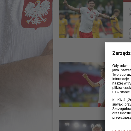
T
o
i
M
Ś
10 
T
r
l
27 