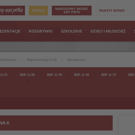
NARODOWY MODEL
PZPN24
PAKIETY BIZNES
GRY PZPN
EZENTACJE
ROZGRYWKI
SZKOLENIE
DZIECI I MŁODZIEŻ
łodzieżowe
Reprezentacja U-20
Aktualności
 U-21
REP. U-20
REP. U-19
REP. U-18
REP. U-17
REP.
NA 6