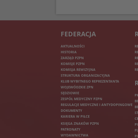
FEDERACJA
AKTUALNOŚCI
R
HISTORIA
R
ZARZĄD PZPN
R
KOMISJE PZPN
R
KOMISJA REWIZYJNA
R
STRUKTURA ORGANIZACYJNA
KLUB WYBITNEGO REPREZENTANTA
WOJEWÓDZKIE ZPN
SĘDZIOWIE
P
ZESPÓŁ MEDYCZNY PZPN
B
REGULACJE MEDYCZNE I ANTYDOPINGOWE
B
DOKUMENTY
S
KARIERA W PIŁCE
C
KSIĘGA ZNAKÓW PZPN
P
PATRONATY
F
WYDAWNICTWA
P