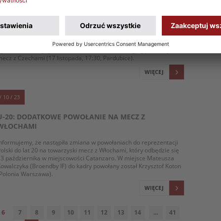
U-20: ZAGRANICZNE POWOŁANIA NA TOWARZYSKI
MECZ Z CZECHAMI
rener reprezentacji Polski do lat 20 Miłosz Stępiński ogłosił listę
zawodników z klubów zagranicznych, powołanych na listopadowe
grupowanie. W jego ramach biało-czerwoni rozegrają towarzyski
ecz z Czechami (17 listopada, 17:30, Pardubice).
WIĘCEJ
/ 10 / 23
U-20: DODATKOWE POWOŁANIE NA MECZ Z
WŁOCHAMI
nformujemy, że nastąpiła zmiana w powołaniach do reprezentacji
olski do lat 20 na towarzyski mecz z Włochami, który odbędzie się
3 października w miejscowości Catanzaro. W miejsce Mateusza
owalczyka (Broendby IF) do kadry powołany został Krzysztof Koton
Polonia Warszawa).
WIĘCEJ
6
7
8
9
10
11
12
13
14
...
41