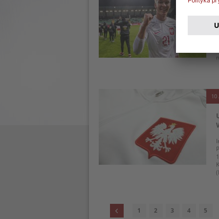
T
z
m
10 
I
P
1
K
(
1
2
3
4
5