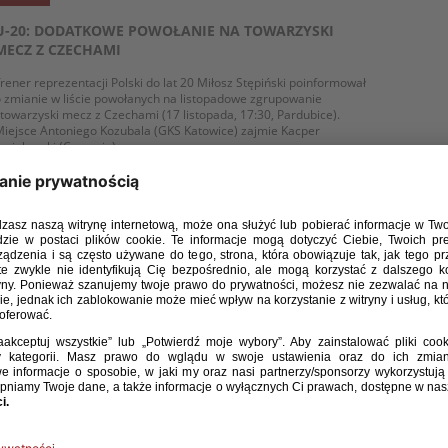
U-20: DODATKOWE POWOŁANIE NA TOWARZYSKI
MECZ Z CZECHAMI
rener reprezentacji Polski do lat 20 Miłosz Stępiński poinformował
 zmianie w liście powołanych na listopadowe zgrupowanie
 towarzyski mecz z Czechami (17 listopada, 17:30, Pardubice).
iejsce Antoniego Kozubala (GKS Katowice) zajmie Kacper
miglewski (Cracovia).
WIĘCEJ
/ 11 / 23
U-20: POWOŁANIA NA TOWARZYSKI MECZ Z CZECHAMI
rener reprezentacji Polski do lat 20 Miłosz Stępiński ogłosił listę
zawodników powołanych na listopadowe zgrupowanie. W jego
amach biało-czerwoni rozegrają towarzyski mecz z Czechami (17
istopada, 17:30, Pardubice).
WIĘCEJ
/ 10 / 23