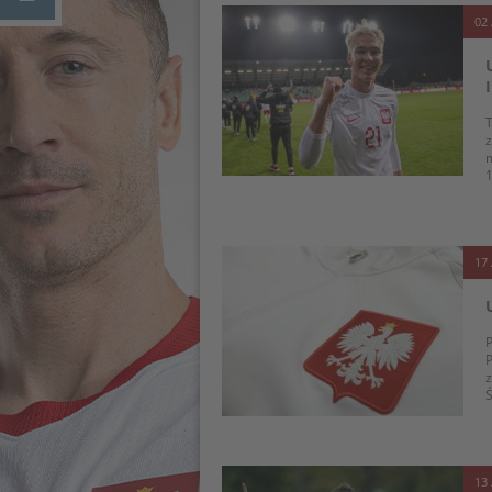
02 
T
m
1
17 
P
P
z
Ś
13 