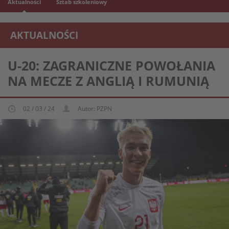
Aktualności
Sztab szkoleniowy
AKTUALNOŚCI
REPREZENTACJA MŁODZIEŻOWA U-20
U-20: ZAGRANICZNE POWOŁANIA
NA MECZE Z ANGLIĄ I RUMUNIĄ
02 / 03 / 24
Autor: PZPN