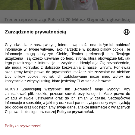
Trener reprezentacji Polski U-20 Miłosz Stępiński ogłosił listę
zawodników z klubów zagranicznych, powołanych na
marcowe mecze towarzyskie. Biało-czerwoni zagrają z Anglią
(22 marca, 17:45, Białystok) oraz Rumunią (26 marca, 18:00,
Targoviste).
Lista powołanych zawodników:
Aleksander Buksa (WSG Tirol)
Wiktor Matyjewicz (Diagoras Rodou)
Maximilian Oyedele (Manchester United)
Bartłomiej Smolarczyk (FC Dordrecht)