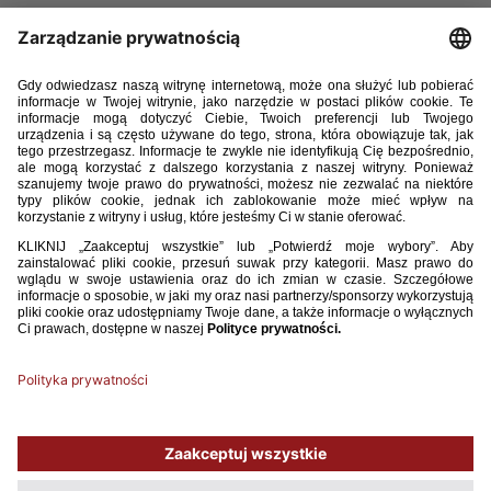
Mateusz Kowalczyk (GKS Katowice)
Jordan Majchrzak (Legia Warszawa)
Iwo Kaczmarski (Miedź Legnica)
Maciej Kikolski (Radomiak Radom)
Filip Luberecki (Motor Lublin)
Jakub Okusami (Pogoń Siedlce)
Bartłomiej Smolarczyk (Korona Kielce)
Grupa 22 zawodników odbędzie zgrupowanie w dniach 4-10 września.
W jego ramach Polacy rozegrają towarzyskie spotkanie z Portugalią
w turnieju Elite League (9 września, 17:00, Algarve).
Używamy plików cookies, aby ułatwić Ci korzystanie z naszego serwisu
oraz do celów statystycznych. Jeśli nie blokujesz tych plików, to zgadzasz