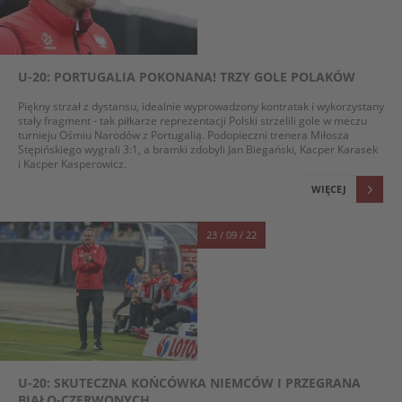
U-20: PORTUGALIA POKONANA! TRZY GOLE POLAKÓW
Piękny strzał z dystansu, idealnie wyprowadzony kontratak i wykorzystany
stały fragment - tak piłkarze reprezentacji Polski strzelili gole w meczu
turnieju Ośmiu Narodów z Portugalią. Podopieczni trenera Miłosza
Stępińskiego wygrali 3:1, a bramki zdobyli Jan Biegański, Kacper Karasek
i Kacper Kasperowicz.
WIĘCEJ
23 / 09 / 22
U-20: SKUTECZNA KOŃCÓWKA NIEMCÓW I PRZEGRANA
BIAŁO-CZERWONYCH