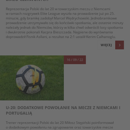
Reprezentacja Polski do lat 20 w towarzyskim meczu z Niemcami
w ramach rozgrywek Elite League wyszła na prowadzenie już po 25.
minucie, gdy bramkę zadobył Marcel Wędrychowski. Jednobramkowe
prowadzenie utrzymywało się do końcówki spotkania, ale ostatnie minuty
należały jednak do Niemców, którzy w kilka chwil odwrócili losy spotkania
i dwukrotnie pokonali Kacpra Bieszczada. Najpierw do wyrównania
doprowadził Fisnik Asllani, a rezultat na 2:1 ustalił Kerim Calhanoglu.
WIĘCEJ
16 / 09 / 22
U-20: DODATKOWE POWOŁANIE NA MECZE Z NIEMCAMI I
PORTUGALIĄ
Trener reprezentacji Polski do lat 20 Miłosz Stępiński poinformował
o dodatkowym powołaniu na zgrupowanie oraz towarzyskie mecze