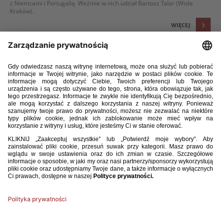
z Niemcami i Portugalią. Weźmie w nich udział Bartosz Talar (Wisła
Kraków).
WIĘCEJ
12 / 09 / 22
U-20: POWOŁANIA NA TOWARZYSKIE MECZE Z NIEMCAMI I
PORTUGALIĄ
Trener reprezentacji Polski do lat 20 Miłosz Stępiński ogłosił listę
zawodników powołanych na zgrupowanie i towarzyskie mecze
z Niemcami (23 września, 18:30, Unterhaching) i Portugalią (27 września,
15:15, Stalowa Wola).
WIĘCEJ
1
2
3
4
5
6
7
8
9
10
11