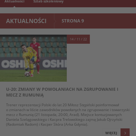
Aktualności
Sztab szkoleniowy
AKTUALNOŚCI
STRONA 9
14 / 11 / 22
U-20: ZMIANY W POWOŁANIACH NA ZGRUPOWANIE I
MECZ Z RUMUNIĄ
Trener reprezentacji Polski do lat 20 Miłosz Stępiński poinformował
o zmianach w liście zawodników powołanych na zgrupowanie i towarzyski
mecz z Rumunią (21 listopada, 20:00, Arad). Miejsce kontuzjowanych
Daniela Szelągowskiego i Kacpra Trelowskiego zajmą Jakub Ojrzyński
(Radomiak Radom) i Kacper Skóra (Arka Gdynia).
WIĘCEJ