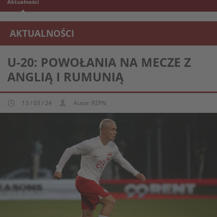
Aktualności
AKTUALNOŚCI
REPREZENTACJA MŁODZIEŻOWA U-20
U-20: POWOŁANIA NA MECZE Z
ANGLIĄ I RUMUNIĄ
13 / 03 / 24
Autor: PZPN