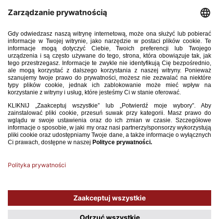
Maciej Kikolski (GKS Tychy)
Filip Koperski (Lechia Gdańsk)
Michael Kostka (Miedź Legnica)
Antoni Kozubal (GKS Katowice)
Marcel Krajewski (Znicz Pruszków)
Jakub Lewicki (Jagiellonia Białystok)
Kasjan Lipkowski (Arka Gdynia)
Jordan Majchrzak (Puszcza Niepołomice)
Wiktor Matyjewicz (Diagoras Rodos)
Przemysław Misiak (Pogoń Siedlce)
Tomasz Neugebauer (Lechia Gdańsk)
Maximilian Oyedele (Manchester United)
Bartosz Smolarczyk (FC Dordrecht)
Oliwier Zych (Puszcza Niepołomice)
Jan Żuberek (Ternana Calcio)
Używamy plików cookies, aby ułatwić Ci korzystanie z naszego serwisu
oraz do celów statystycznych. Jeśli nie blokujesz tych plików, to zgadzasz