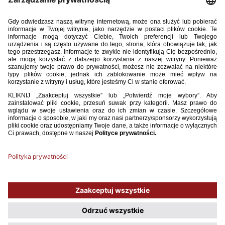
Gabriel Kirejczyk (Piast Gliwice)
Mateusz Kowalczyk (Broendby IF)
Antoni Kozubal (GKS Katowice)
Jordan Majchrzak (Puszcza Niepołomice)
Dominik Marczuk (Jagiellonia Białystok)
Jakub Mądrzyk (Miedź Legnica)
Przemysław Misiak (Pogoń Siedlce)
Tomasz Neugebauer (Lechia Gdańsk)
Cezary Polak (Kotwica Kołobrzeg)
Wiktor Matyjewicz (Athens Kallithea FC)
Tomasz Pieńko (Zagłębie Lubin)
Bartosz Smolarczyk (FC Dordrecht)
Kamil Sochań (Zagłębie Lubin)
Kacper Urbański (Bologna FC)
Oliwier Zych (Aston Villa FC)
Używamy plików cookies, aby ułatwić Ci korzystanie z naszego serwisu
oraz do celów statystycznych. Jeśli nie blokujesz tych plików, to zgadzasz
się na ich użycie oraz zapisanie w pamięci urządzenia. Pamiętaj, że
możesz samodzielnie zarządzać cookies, zmieniając ustawienia