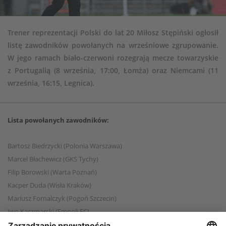
Trener reprezentacji Polski do lat 20 Miłosz Stępiński ogłosił
listę zawodników powołanych na wrześniowe zgrupowanie.
W jego ramach biało-czerwoni rozegrają mecze towarzyskie
z Portugalią (8 września, 17:00, Łomża) oraz Niemcami (11
września, 16:15, Legnica).
Lista powołanych zawodników:
Bartosz Biedrzycki (Polonia Warszawa)
Marcel Błachewicz (GKS Tychy)
Filip Borowski (Warta Poznań)
Kacper Duda (Wisła Kraków)
Mariusz Fornalczyk (Pogoń Szczecin)
Iwo Kaczmarski (Empoli FC)
Maciej Kikolski (GKS Tychy)