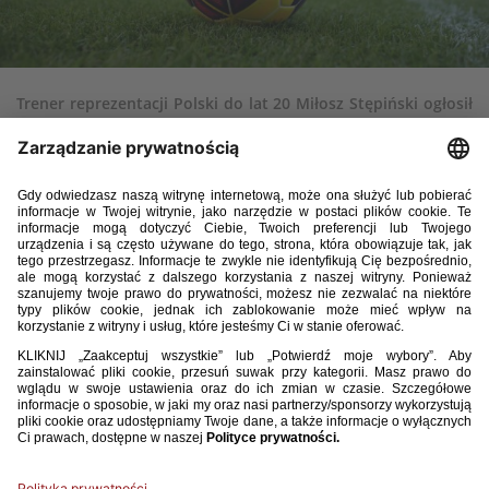
Trener reprezentacji Polski do lat 20 Miłosz Stępiński ogłosił
listę zawodników z klubów zagranicznych, powołanych na
wrześniowe mecze towarzyskie. Polacy zagrają z Portugalią
(8 września, 17:00, Łomża) oraz Niemcami (11 września,
16:15, Legnica).
Lista powołanych zawodników:
Iwo Kaczmarski (Empoli FC)
Mateusz Kowalczyk (Broendby IF)
Wiktor Matyjewicz (Athens Kallithea FC)