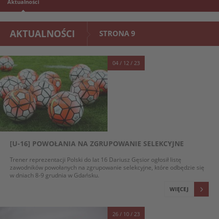
Aktualności
AKTUALNOŚCI
STRONA 9
04 / 12 / 23
[U-16] POWOŁANIA NA ZGRUPOWANIE SELEKCYJNE
Trener reprezentacji Polski do lat 16 Dariusz Gęsior ogłosił listę
zawodników powołanych na zgrupowanie selekcyjne, które odbędzie się
w dniach 8-9 grudnia w Gdańsku.
WIĘCEJ
26 / 10 / 23