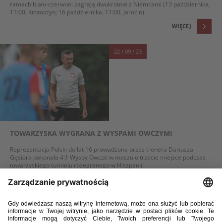
ramach biało-czerwoni zagrają dwukrotnie z Niemcami (13 października,
11:00, Krotoszyn; 16 października, 11:00, Jarocin).
WIĘCEJ
22 / 09 / 23
TOWARZYSKA WYGRANA Z WYSPAMI OWCZYMI
Reprezentacja Polski do lat 16 prowadzona przez trenera Dariusza
Gęsiora pokonała 4:1 Wyspy Owcze w meczu o trzecie miejsce podczas
towarzyskiego turnieju rozegranego w Hiszpanii.
WIĘCEJ
19 / 09 / 23