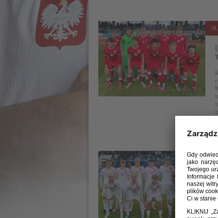
18 
M
r
K
t
s
z
k
15 
W