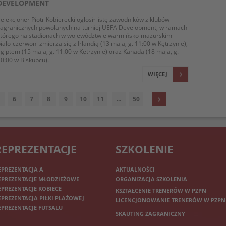
DEVELOPMENT
elekcjoner Piotr Kobierecki ogłosił listę zawodników z klubów
zagranicznych powołanych na turniej UEFA Development, w ramach
którego na stadionach w województwie warmińsko-mazurskim
iało-czerwoni zmierzą się z Irlandią (13 maja, g. 11:00 w Kętrzynie),
giptem (15 maja, g. 11:00 w Kętrzynie) oraz Kanadą (18 maja, g.
0:00 w Biskupcu).
WIĘCEJ
6
7
8
9
10
11
...
50
REPREZENTACJE
SZKOLENIE
EPREZENTACJA A
AKTUALNOŚCI
EPREZENTACJE MŁODZIEŻOWE
ORGANIZACJA SZKOLENIA
EPREZENTACJE KOBIECE
KSZTAŁCENIE TRENERÓW W PZPN
EPREZENTACJA PIŁKI PLAŻOWEJ
LICENCJONOWANIE TRENERÓW W PZPN
EPREZENTACJE FUTSALU
SKAUTING ZAGRANICZNY