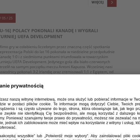
WIĘCEJ
/ 05 / 25
[U-16] POLACY POKONALI KANADĘ I WYGRALI
TURNIEJ UEFA DEVELOPMENT
imo gry w osłabieniu liczebnym przez znaczną część spotkania
eprezentacja Polski do lat 16 pokonała w niedzielne przedpołudnie
anadę 1:0 i z siedmioma punktami triumfowała w towarzyskim
urnieju UEFA Development. Jedynego gola dla biało-czerwonych
trzelił na samym początku meczu Antoni Kapusta. Wcześniej nasi
awodnicy pokonali 3:2 Irlandię oraz zremisowali 1:1 z Egiptem, od
tórego okazali się lepsi w serii rzutów karnych.
WIĘCEJ
/ 05 / 25
[U-16] DWIE TWARZE POLAKÓW I REMIS Z EGIPTEM W
DRUGIEJ KOLEJCE UEFA DEVELOPMENT
 drugiej kolejce turnieju UEFA Development reprezentacja Polski