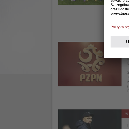
U
p
z
d
w
s
30 
S
2
z
(
B
25 