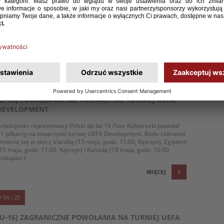
-16 zremisowała 1:1 z Egiptem. Biało-czerwoni w pierwszej
ołowie zagrali poniżej oczekiwań i przegrywali, w drugiej zaś
dominowali rywala i za sprawą Macieja Kucharskiego doprowadzili
o wyrównania. W serii rzutów karnych nasi zawodnicy byli lepsi,
ygrywając 5:3. W niedzielę drużyna prowadzona przez
elekcjonera Piotra Kobiereckiego zmierzy się z Kanadą.
WIĘCEJ
/ 04 / 25
[U-16] POWOŁANIA NA TOWARZYSKI TURNIEJ UEFA
DEVELOPMENT
elekcjoner reprezentacji Polski do lat 16 Piotr Kobierecki powołał
1 piłkarzy na towarzyski turniej UEFA Development. Biało-czerwoni
mierzą się w nim z Irlandią (13 maja, godz. 11:00, Kętrzyn), Egiptem
15 maja, godz. 11:00, Kętrzyn) i Kanadą (18 maja, godz. 10:00,
iskupiec).
WIĘCEJ
/ 04 / 25
[U-16] ZAGRANICZNE POWOŁANIA NA TURNIEJ UEFA