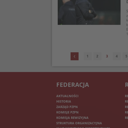
S
b
E
1
1
2
3
4
5
FEDERACJA
AKTUALNOŚCI
R
HISTORIA
R
ZARZĄD PZPN
R
KOMISJE PZPN
R
KOMISJA REWIZYJNA
R
STRUKTURA ORGANIZACYJNA