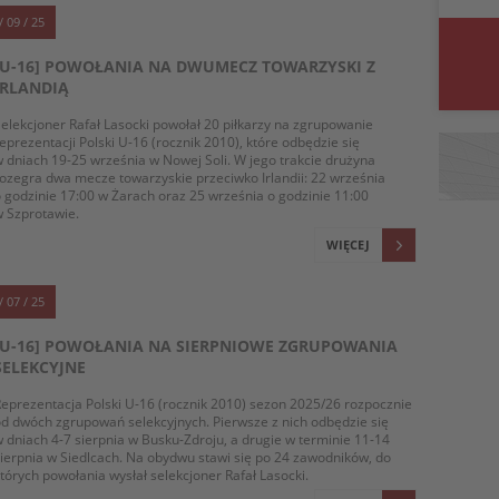
/ 09 / 25
[U-16] POWOŁANIA NA DWUMECZ TOWARZYSKI Z
IRLANDIĄ
elekcjoner Rafał Lasocki powołał 20 piłkarzy na zgrupowanie
eprezentacji Polski U-16 (rocznik 2010), które odbędzie się
 dniach 19-25 września w Nowej Soli. W jego trakcie drużyna
ozegra dwa mecze towarzyskie przeciwko Irlandii: 22 września
 godzinie 17:00 w Żarach oraz 25 września o godzinie 11:00
 Szprotawie.
WIĘCEJ
/ 07 / 25
[U-16] POWOŁANIA NA SIERPNIOWE ZGRUPOWANIA
SELEKCYJNE
eprezentacja Polski U-16 (rocznik 2010) sezon 2025/26 rozpocznie
d dwóch zgrupowań selekcyjnych. Pierwsze z nich odbędzie się
 dniach 4-7 sierpnia w Busku-Zdroju, a drugie w terminie 11-14
ierpnia w Siedlcach. Na obydwu stawi się po 24 zawodników, do
tórych powołania wysłał selekcjoner Rafał Lasocki.