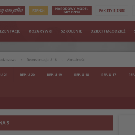
NARODOWY MODEL
PZPN24
PAKIETY BIZNES
GRY PZPN
EZENTACJE
ROZGRYWKI
SZKOLENIE
DZIECI I MŁODZIEŻ
łodzieżowe
Reprezentacja U-16
Aktualności
 U-21
REP. U-20
REP. U-19
REP. U-18
REP. U-17
REP.
NA 3