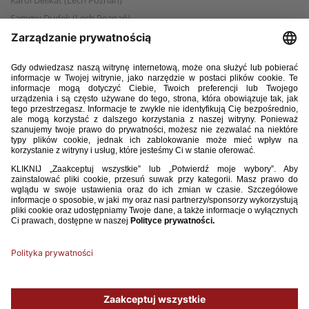
Karol Delikat (Lech Poznań)
Sammy Dudek (Lech Poznań)
Jakub Falkiewicz (Lech Poznań)
Jakub Grześkowiak (GES Poznań)
Jan Jach (FC Lausanne Sport)
Filip Karmelita (Raków Częstochowa)
Hubert Kędziora (Lech Poznań)
Mateusz Leniart (Stal Rzeszów)
Pascal Mozie (Legia Warszawa)
Bartosz Pińkowski (AKS SMS Łódź)
Krystian Rostek (Śląsk Wrocław)
Maciej Ruszkiewicz (Raków Częstochowa)
Franciszek Rzeszutek (Escola Varsovia)
Oliwier Siniawski (Pogoń Szczecin)
Filip Skarb (Celtic FC)
Marcel Ślusar (Hertha BSC)
Igor Tyjon (Blackburn Rovers)
Jakub Zieliński (Legia Warszawa)