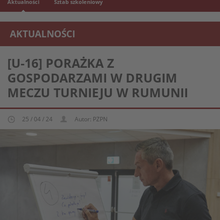
Aktualności
Sztab szkoleniowy
AKTUALNOŚCI
REPREZENTACJA MŁODZIEŻOWA U-16
[U-16] PORAŻKA Z
GOSPODARZAMI W DRUGIM
MECZU TURNIEJU W RUMUNII
25 / 04 / 24
Autor: PZPN