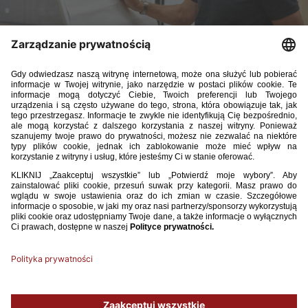
Prowadzona przez Dariusza Gęsiora reprezentacja Polski do
lat 16 przegrała 0:3 z gospodarzami w swoim drugim
spotkaniu w ramach towarzyskiego turnieju w Rumunii.
25 kwietnia, Buftea
Rumunia – Polska 3:0 (1:0)
Bramki:
Tudor Cocu 22', Lanis Avaramescu 46', sam. Mateusz Leniart
58'
Polska:
12. Jan Jach – 2. Mateusz Cegliński (58, 4. Marcel Ślusar), 3.
Hubert Kędziora, 5. Bartosz Pinkowski, 16. Mateusz Leniart, 8. Maciej
Ruszkiewicz (86, 6. Jakub Falkiewicz), 7. Karol Delikat (58, 9. Igor Tyjon),
21. Adam Ciućka (58, 20. Filip Karmelita), 18. Jakub Grześkowiak (75, 17.
Wojciech Machura), 13. Mikołaj Czerniatowicz (58, 11. Filip Skrob), 19.