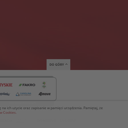
DO GÓRY
ię na ich użycie oraz zapisanie w pamięci urządzenia. Pamiętaj, że
ów Cookies.
KREACJA
WDROŻENIE