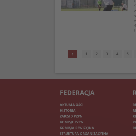
t
S
c
s
w
4
H
1
2
3
4
5
FEDERACJA
AKTUALNOŚCI
R
HISTORIA
R
ZARZĄD PZPN
R
KOMISJE PZPN
R
KOMISJA REWIZYJNA
R
STRUKTURA ORGANIZACYJNA