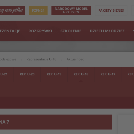
NARODOWY MODEL
PZPN24
PAKIETY BIZNES
GRY PZPN
EZENTACJE
ROZGRYWKI
SZKOLENIE
DZIECI I MŁODZIEŻ
łodzieżowe
Reprezentacja U-18
Aktualności
 U-21
REP. U-20
REP. U-19
REP. U-18
REP. U-17
REP.
NA 7