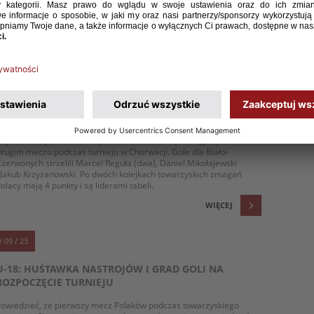
olakom triumf w całym turnieju bez względu na wynik meczu
horwatów z Arabią Saudyjską.
WIĘCEJ
/ 09 / 23
WYSOKIE ZWYCIĘSTWO POLAKÓW Z ARABIĄ
SAUDYJSKĄ
eprezentacja Polski U-18 pokonała 4:0 Arabię Saudyjską w swoim
rugim meczu podczas turnieju w Chorwacji. Gole dla Biało-
zerwonych strzelili Marcel Reguła (dwa), Daniel Mikołajewski
 Jakub Krzyżanowski. Po dwóch kolejkach towarzyskich zmagań
olacy mają 4 punkty i są liderami tabeli.
WIĘCEJ
/ 09 / 23
U-18: HUŚTAWKA NASTROJÓW I GRAD GOLI NA
ROZPOCZĘCIE TURNIEJU
owiedzieć, że pierwszy mecz Polaków podczas towarzyskiego