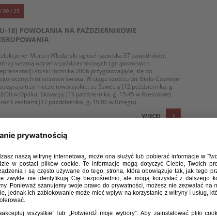
/ 09 / 23
[U-18] POWOŁANIA NA PAŹDZIERNIKOWE
ZGRUPOWANIA
elekcjoner Marcin Włodarski ogłosił nazwiska 37 zawodników,
którzy wezmą udział w październikowych zgrupowaniach
eprezentacji Polski rocznika 2006 przygotowującej się do
egorocznych mistrzostw świata. W ciągu sześciu dni Biało-Czerwoni
ozegrają trzy mecze towarzyskie: ze Szwecją (12 października, g.
8:00 w Opolu), Słowacją (13 października, g. 15:45 w Rzeszowie)
raz Czechami (17 października, g. 15:00 w Brzegu).
WIĘCEJ
/ 09 / 23
U-18: BIAŁO-CZERWONI POKONALI AUSTRIĘ I
WYGRALI TURNIEJ W CHORWACJI
eprezentacja Polski do lat 18 wygrała 4:0 z Austrią w swoim
statnim meczu podczas turnieju towarzyskiego w Chorwacji. Na
istę strzelców wpisali się najskuteczniejsi zawodnicy w historii kadry
ocznika 2006: Daniel Mikołajewski (trzykrotnie) oraz Oskar
Tomczyk. Zwycięstwo we wtorkowym spotkaniu zagwarantowało