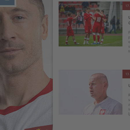
17 
P
o
s
t
13 
R
z
s
(