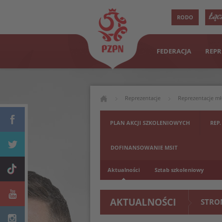
RODO
FEDERACJA
REPR
Reprezentacje
Reprezentacje m
PLAN AKCJI SZKOLENIOWYCH
REP.
DOFINANSOWANIE MSIT
Aktualności
Sztab szkoleniowy
AKTUALNOŚCI
STRO