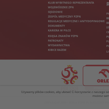
KLUB WYBITNEGO REPREZENTANTA
WOJEWÓDZKIE ZPN
SĘDZIOWIE
P
ZESPÓŁ MEDYCZNY PZPN
B
REGULACJE MEDYCZNE I ANTYDOPINGOWE
B
DOKUMENTY
S
KARIERA W PIŁCE
C
KSIĘGA ZNAKÓW PZPN
P
PATRONATY
F
WYDAWNICTWA
P
KIBICE RAZEM
L
Używamy plików cookies, aby ułatwić Ci korzystanie z naszego serw
możesz samo
COPYRIGHT 2009 - 2026 © PZPN.PL WSZYSTKIE 