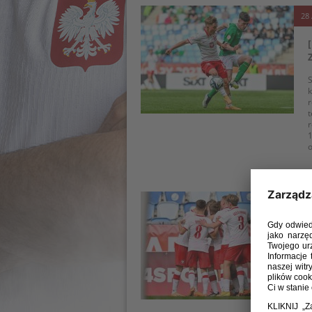
28 
S
r
t
r
1
o
12 
R
o
l
r