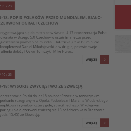
/ 10 / 23
U-18: POPIS POLAKÓW PRZED MUNDIALEM. BIAŁO-
CZERWONI OGRALI CZECHÓW
rzygotowująca się do mistrzostw świata U-17 reprezentacja Polski
pokonała w Brzegu 5:0 Czechów w ostatnim meczu przed
głoszeniem powołań na mundial. Hat-tricka już w 19. minucie
kompletował Daniel Mikołajewski, a w drugiej połowie swoje
rafienia dołożyli Oskar Tomczyk i Mike Huras.
WIĘCEJ
/ 10 / 23
U-18: WYSOKIE ZWYCIĘSTWO ZE SZWECJĄ
eprezentacja Polski do lat 18 pokonał Szwecję w towarzyskim
spotkaniu rozegranym w Opolu. Podopieczni Marcina Włodarskiego
aaplikowali rywalowi cztery gole, stracili jednego. W kolejnym
paringu biało-czerwoni zmierzą się 13 października w Rzeszowie
godz. 15.45) ze Słowacją.
WIĘCEJ