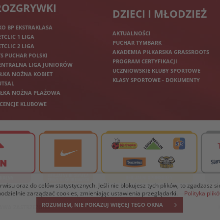
ROZGRYWKI
DZIECI I MŁODZIEŻ
KO BP EKSTRAKLASA
AKTUALNOŚCI
ETCLIC 1 LIGA
PUCHAR TYMBARK
ETCLIC 2 LIGA
AKADEMIA PIŁKARSKA GRASSROOTS
TS PUCHAR POLSKI
PROGRAM CERTYFIKACJI
ENTRALNA LIGA JUNIORÓW
UCZNIOWSKIE KLUBY SPORTOWE
IŁKA NOŻNA KOBIET
KLASY SPORTOWE - DOKUMENTY
UTSAL
IŁKA NOŻNA PLAŻOWA
ICENCJE KLUBOWE
isu oraz do celów statystycznych. Jeśli nie blokujesz tych plików, to zgadzasz s
dzielnie zarządzać cookies, zmieniając ustawienia przeglądarki.
Polityka plik
ROZUMIEM, NIE POKAZUJ WIĘCEJ TEGO OKNA
PRAWA ZASTRZEŻONE