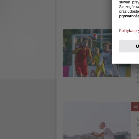
P
C
09 
R
d
C
i
P
06 
P