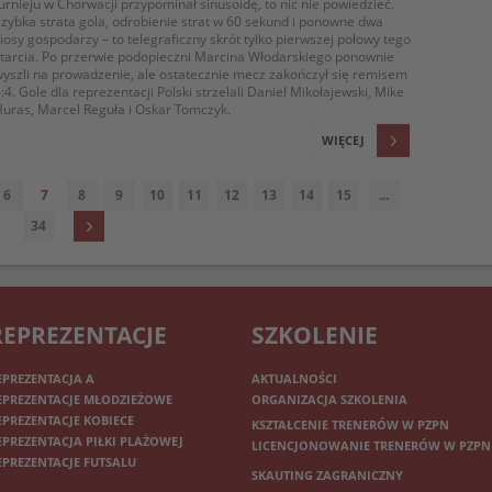
urnieju w Chorwacji przypominał sinusoidę, to nic nie powiedzieć.
zybka strata gola, odrobienie strat w 60 sekund i ponowne dwa
iosy gospodarzy – to telegraficzny skrót tylko pierwszej połowy tego
tarcia. Po przerwie podopieczni Marcina Włodarskiego ponownie
yszli na prowadzenie, ale ostatecznie mecz zakończył się remisem
:4. Gole dla reprezentacji Polski strzelali Daniel Mikołajewski, Mike
uras, Marcel Reguła i Oskar Tomczyk.
WIĘCEJ
6
7
8
9
10
11
12
13
14
15
...
34
REPREZENTACJE
SZKOLENIE
EPREZENTACJA A
AKTUALNOŚCI
EPREZENTACJE MŁODZIEŻOWE
ORGANIZACJA SZKOLENIA
EPREZENTACJE KOBIECE
KSZTAŁCENIE TRENERÓW W PZPN
EPREZENTACJA PIŁKI PLAŻOWEJ
LICENCJONOWANIE TRENERÓW W PZPN
EPREZENTACJE FUTSALU
SKAUTING ZAGRANICZNY