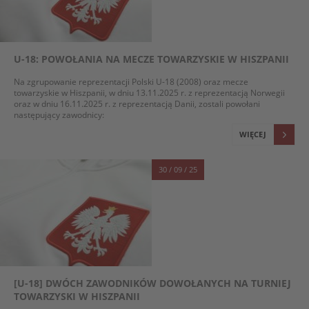
U-18: POWOŁANIA NA MECZE TOWARZYSKIE W HISZPANII
Na zgrupowanie reprezentacji Polski U-18 (2008) oraz mecze
towarzyskie w Hiszpanii, w dniu 13.11.2025 r. z reprezentacją Norwegii
oraz w dniu 16.11.2025 r. z reprezentacją Danii, zostali powołani
następujący zawodnicy:
WIĘCEJ
30 / 09 / 25
[U-18] DWÓCH ZAWODNIKÓW DOWOŁANYCH NA TURNIEJ
TOWARZYSKI W HISZPANII