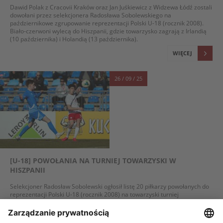
Dawid Polak z Cracovii Kraków oraz Jan Juśkiewicz z Widzewa Łódź zostali
dowołani przez selekcjonera Radosława Sobolewskiego na
październikowe zgrupowanie reprezentacji Polski U-18 (rocznik 2008).
Biało-czerwoni wylecą do Hiszpanii, gdzie towarzysko zagrają z Irlandią
(10 października) i Holandią (13 października).
WIĘCEJ
26 / 09 / 25
[U-18] POWOŁANIA NA TURNIEJ TOWARZYSKI W
HISZPANII
Selekcjoner Radosław Sobolewski ogłosił listę 20 piłkarzy powołanych do
reprezentacji Polski U-18 (rocznik 2008) na towarzyski turniej
w hiszpańskim San Pedro del Pinatar, w czasie którego biało-czerwoni
zmierzą się Irlandią (10 października) oraz Holandią (13 października).