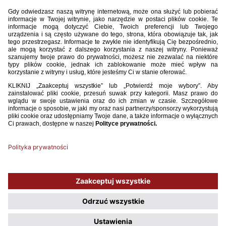
WIĘCEJ
31 / 08 / 25
U-18: DODATKOWE POWOŁANIE DO REPREZENTACJI
POLSKI
WIĘCEJ
1
2
3
4
5
6
7
8
9
10
...
34
Używamy plików cookies, aby ułatwić Ci korzystanie z naszego serwisu
oraz do celów statystycznych. Jeśli nie blokujesz tych plików, to zgadzasz
się na ich użycie oraz zapisanie w pamięci urządzenia. Pamiętaj, że
możesz samodzielnie zarządzać cookies, zmieniając ustawienia
przeglądarki.
Polityka plików Cookies.