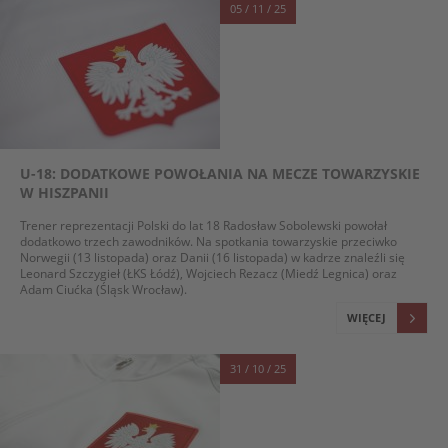
05 / 11 / 25
U-18: DODATKOWE POWOŁANIA NA MECZE TOWARZYSKIE
W HISZPANII
Trener reprezentacji Polski do lat 18 Radosław Sobolewski powołał
dodatkowo trzech zawodników. Na spotkania towarzyskie przeciwko
Norwegii (13 listopada) oraz Danii (16 listopada) w kadrze znaleźli się
Leonard Szczygieł (ŁKS Łódź), Wojciech Rezacz (Miedź Legnica) oraz
Adam Ciućka (Śląsk Wrocław).
WIĘCEJ
31 / 10 / 25