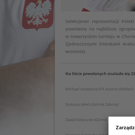
Selekcjoner reprezentacji Polsk
powołania na najbliższe zgrupo
w towarzyskim turnieju w Chorwac
Zjednoczonymi Emiratami Arabsk
września).
Na liście powołanych znalazło się 
Michael Izuwanne (FK Austria Wiedeń)
Mateusz Jeleń (Górnik Zabrze)
Dawid Mazurek (Górnik Zabrze)