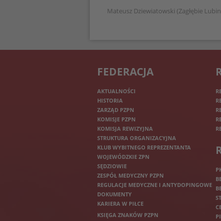
Mateusz Dziewiatowski (Zagłębie Lubin
FEDERACJA
AKTUALNOŚCI
R
HISTORIA
R
ZARZĄD PZPN
R
KOMISJE PZPN
R
KOMISJA REWIZYJNA
R
STRUKTURA ORGANIZACYJNA
KLUB WYBITNEGO REPREZENTANTA
WOJEWÓDZKIE ZPN
SĘDZIOWIE
P
ZESPÓŁ MEDYCZNY PZPN
B
REGULACJE MEDYCZNE I ANTYDOPINGOWE
B
DOKUMENTY
S
KARIERA W PIŁCE
C
KSIĘGA ZNAKÓW PZPN
P