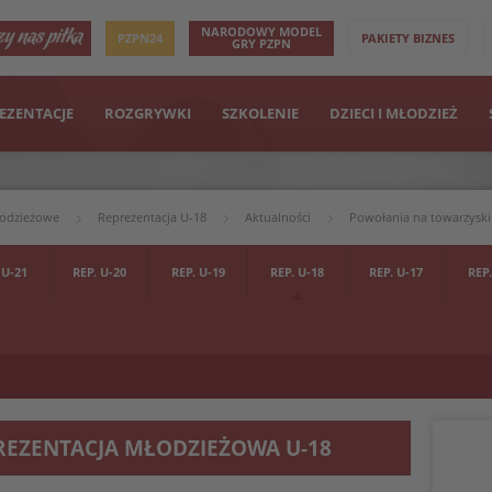
NARODOWY MODEL
PZPN24
PAKIETY BIZNES
GRY PZPN
EZENTACJE
ROZGRYWKI
SZKOLENIE
DZIECI I MŁODZIEŻ
łodzieżowe
Reprezentacja U-18
Aktualności
Powołania na towarzyski 
 U-21
REP. U-20
REP. U-19
REP. U-18
REP. U-17
REP.
REZENTACJA MŁODZIEŻOWA U-18