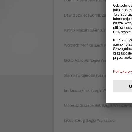
Dominik Sarapata (Górnik Zabrze)
Dawid Szwiec (Górnik Zabrze)
Patryk Mazur (Juventus F.C.)
Wojciech Mońka (Lech Poznań)
Jakub Adkonis (Legia Warszawa)
Stanisław Gieroba (Legia Warszawa)
Jan Leszczyński (Legia Warszawa)
Mateusz Szczepaniak (Legia Warszawa)
Jakub Zbróg (Legia Warszawa)