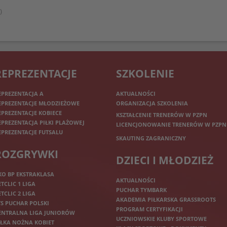
)
REPREZENTACJE
SZKOLENIE
EPREZENTACJA A
AKTUALNOŚCI
EPREZENTACJE MŁODZIEŻOWE
ORGANIZACJA SZKOLENIA
EPREZENTACJE KOBIECE
KSZTAŁCENIE TRENERÓW W PZPN
EPREZENTACJA PIŁKI PLAŻOWEJ
LICENCJONOWANIE TRENERÓW W PZPN
EPREZENTACJE FUTSALU
SKAUTING ZAGRANICZNY
ROZGRYWKI
DZIECI I MŁODZIEŻ
KO BP EKSTRAKLASA
AKTUALNOŚCI
ETCLIC 1 LIGA
PUCHAR TYMBARK
ETCLIC 2 LIGA
AKADEMIA PIŁKARSKA GRASSROOTS
TS PUCHAR POLSKI
PROGRAM CERTYFIKACJI
ENTRALNA LIGA JUNIORÓW
UCZNIOWSKIE KLUBY SPORTOWE
IŁKA NOŻNA KOBIET