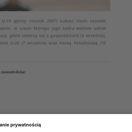
i U-18 (górny rocznik 2007) Łukasz Sosin rozesłał
wanie, w czasie którego jego kadra weźmie udział
ji, gdzie zmierzy się z gospodarzami (4 września),
imi U-20 (7 września) oraz Koreą Południową (10
22 zawodników: