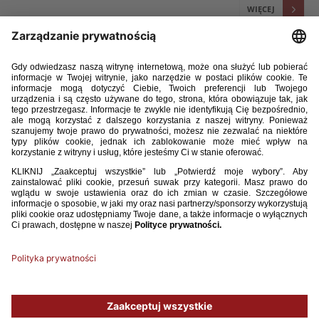
WIĘCEJ
15 / 10 / 24
U-18: UDANY REWANŻ NA SZWAJCARACH
W drugim w odstępie kilku dni meczu towarzyskim reprezentacji U-18
Polacy wygrali na wyjeździe ze Szwajcarią 3:2 po golach Adriana
Przyborka, Jakuba Adkonisa i Mateusza Książka. Podopiecznym
selekcjonera Łukasza Sosina udał się więc rewanż za sobotnią porażkę
0:1.
WIĘCEJ
1
2
3
4
5
6
7
8
9
10
11
12
...
34
Używamy plików cookies, aby ułatwić Ci korzystanie z naszego serwisu