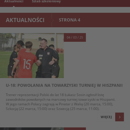
Aktualności
Sztab szkoleniowy
AKTUALNOŚCI
STRONA 4
04 / 03 / 25
U-18: POWOŁANIA NA TOWARZYSKI TURNIEJ W HISZPANII
Trener reprezentacji Polski do lat 18 Łukasz Sosin ogłosił listę
zawodników powołanych na marcowy turniej towarzyski w Hiszpanii.
W jego ramach Polacy zagrają w Pinatar z Walią (20 marca, 15:00),
Szkocją (22 marca, 15:00) oraz Szwecją (25 marca, 11:00).
WIĘCEJ