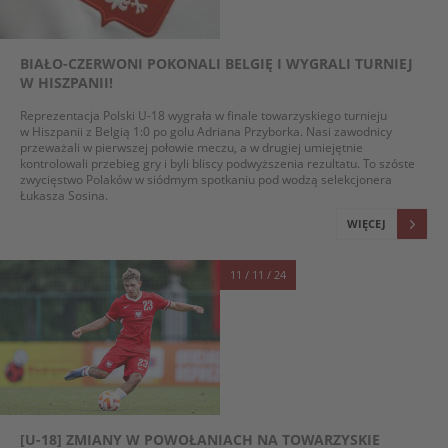
BIAŁO-CZERWONI POKONALI BELGIĘ I WYGRALI TURNIEJ
W HISZPANII!
Reprezentacja Polski U-18 wygrała w finale towarzyskiego turnieju
w Hiszpanii z Belgią 1:0 po golu Adriana Przyborka. Nasi zawodnicy
przeważali w pierwszej połowie meczu, a w drugiej umiejętnie
kontrolowali przebieg gry i byli bliscy podwyższenia rezultatu. To szóste
zwycięstwo Polaków w siódmym spotkaniu pod wodzą selekcjonera
Łukasza Sosina.
WIĘCEJ
11 / 11 / 24
[U-18] ZMIANY W POWOŁANIACH NA TOWARZYSKIE