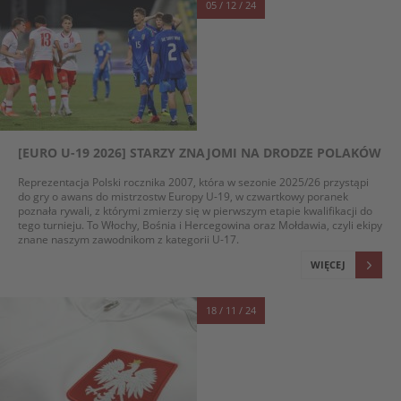
05 / 12 / 24
[EURO U-19 2026] STARZY ZNAJOMI NA DRODZE POLAKÓW
Reprezentacja Polski rocznika 2007, która w sezonie 2025/26 przystąpi
do gry o awans do mistrzostw Europy U-19, w czwartkowy poranek
poznała rywali, z którymi zmierzy się w pierwszym etapie kwalifikacji do
tego turnieju. To Włochy, Bośnia i Hercegowina oraz Mołdawia, czyli ekipy
znane naszym zawodnikom z kategorii U-17.
WIĘCEJ
18 / 11 / 24