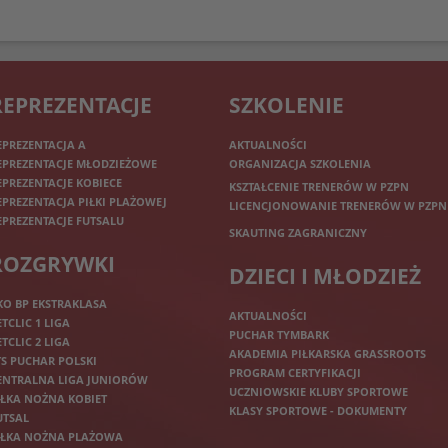
REPREZENTACJE
SZKOLENIE
EPREZENTACJA A
AKTUALNOŚCI
EPREZENTACJE MŁODZIEŻOWE
ORGANIZACJA SZKOLENIA
EPREZENTACJE KOBIECE
KSZTAŁCENIE TRENERÓW W PZPN
EPREZENTACJA PIŁKI PLAŻOWEJ
LICENCJONOWANIE TRENERÓW W PZPN
EPREZENTACJE FUTSALU
SKAUTING ZAGRANICZNY
ROZGRYWKI
DZIECI I MŁODZIEŻ
KO BP EKSTRAKLASA
AKTUALNOŚCI
ETCLIC 1 LIGA
PUCHAR TYMBARK
ETCLIC 2 LIGA
AKADEMIA PIŁKARSKA GRASSROOTS
TS PUCHAR POLSKI
PROGRAM CERTYFIKACJI
ENTRALNA LIGA JUNIORÓW
UCZNIOWSKIE KLUBY SPORTOWE
IŁKA NOŻNA KOBIET
KLASY SPORTOWE - DOKUMENTY
UTSAL
IŁKA NOŻNA PLAŻOWA