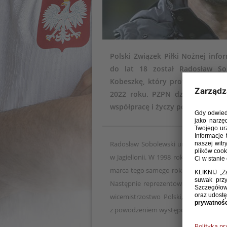
Polski Związek Piłki Nożnej info
do lat 18 został Radosław So
Kobeszkę, który prowadził kadrę 
2022 roku. PZPN dziękuje Wojci
współpracę i życzy powodzenia w d
Radosław Sobolewski urodził się 13 gr
w Jagiellonii. W 1998 roku przeniósł 
marca tego samego roku zadebiutował
Następnie reprezentował Dyskobolię G
wicemistrzostwo Polski, a w sezonie
z powodzeniem występował także w Puch