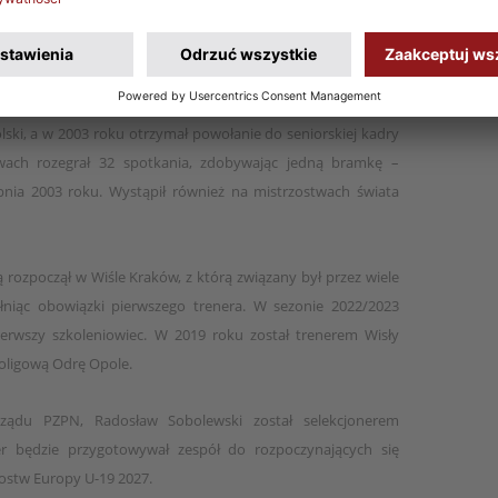
Kraków, z którą zdobył cztery mistrzostwa Polski i dostarczył
pucharach. Szybko stał się jednym z liderów zespołu, a z
iłkarską zakończył w Górniku Zabrze.
ki, a w 2003 roku otrzymał powołanie do seniorskiej kadry
wach rozegrał 32 spotkania, zdobywając jedną bramkę –
rpnia 2003 roku. Wystąpił również na mistrzostwach świata
 rozpoczął w Wiśle Kraków, z którą związany był przez wiele
ełniąc obowiązki pierwszego trenera. W sezonie 2022/2023
ierwszy szkoleniowiec. W 2019 roku został trenerem Wisły
zoligową Odrę Opole.
rządu PZPN, Radosław Sobolewski został selekcjonerem
ner będzie przygotowywał zespół do rozpoczynających się
rzostw Europy U-19 2027.