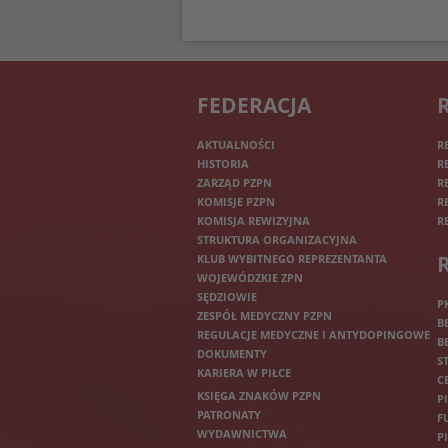
FEDERACJA
AKTUALNOŚCI
R
HISTORIA
R
ZARZĄD PZPN
R
KOMISJE PZPN
R
KOMISJA REWIZYJNA
R
STRUKTURA ORGANIZACYJNA
KLUB WYBITNEGO REPREZENTANTA
WOJEWÓDZKIE ZPN
SĘDZIOWIE
P
ZESPÓŁ MEDYCZNY PZPN
B
REGULACJE MEDYCZNE I ANTYDOPINGOWE
B
DOKUMENTY
S
KARIERA W PIŁCE
C
KSIĘGA ZNAKÓW PZPN
P
PATRONATY
F
WYDAWNICTWA
P