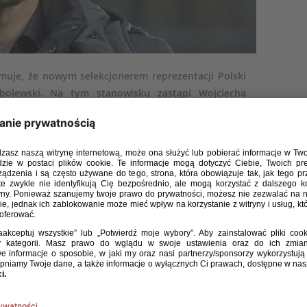
rmuje, że nowym selekcjonerem reprezentacji Polski
bolewski. Na tym stanowisku zastąpi Wojciecha
(najpierw rocznik 2005, a następnie 2006) od lipca
echowi Kobeszce za zaangażowanie, profesjonalną
alszej karierze trenerskiej.
udnia 1976 roku w Białymstoku. Karierę piłkarską rozpoczął
się do Wisły Płock (wówczas Petrochemia), w barwach której 7
 w Ekstraklasie w meczu przeciwko Rakowowi Częstochowa.
rodzisk Wielkopolski, z którą w sezonie 2002/2003 zdobył
 2004/2005 – Puchar Polski. W barwach grodziskiego klubu
arze UEFA, eliminując m.in. Herthę BSC i Manchester City.