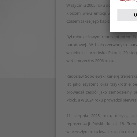
W styczniu 2005 roku dołączył do Wisły 
kibicom wielu emocji w europejskich 
czasem także jego kapitanem. Karierę p
Był młodzieżowym reprezentantem Pols
narodowej. W biało-czerwonych bar
w debiucie przeciwko Estonii, 20 sie
w Niemczech w 2006 roku.
Radosław Sobolewski karierę trenerską
lat jako asystent oraz trzykrotnie p
prowadził zespół jako samodzielny p
Płock, a w 2024 roku prowadził pierws
11 sierpnia 2025 roku, decyzją za
reprezentacji Polski do lat 18. Tre
w przyszłym roku kwalifikacji do mist