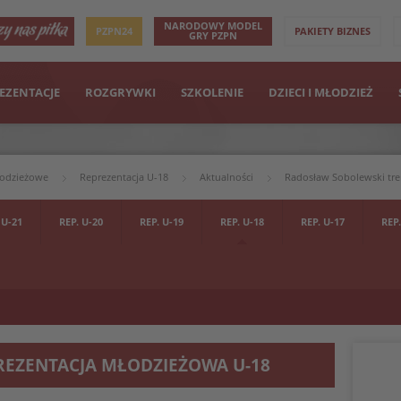
NARODOWY MODEL
PZPN24
PAKIETY BIZNES
GRY PZPN
EZENTACJE
ROZGRYWKI
SZKOLENIE
DZIECI I MŁODZIEŻ
łodzieżowe
Reprezentacja U-18
Aktualności
Radosław Sobolewski tren
 U-21
REP. U-20
REP. U-19
REP. U-18
REP. U-17
REP.
REZENTACJA MŁODZIEŻOWA U-18