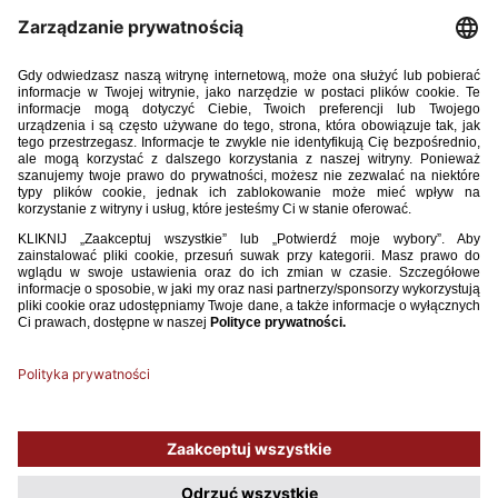
03 / 05 / 24
ROZLOSOWANO GRUPY PIERWSZEJ RUNDY KWALIFIKACJI
DO MISTRZOSTW EUROPY U-17 2025
Słowenia, Gruzja i Armenia będą rywalami reprezentacji Polski rocznika
2008 w pierwszej rundzie kwalifikacji do mistrzostw Europy U-17 2025,
które odbędą się w Albanii. Mecze tej fazy zostaną rozegrane jesienią,
a ich gospodarz zostanie ustalony w przyszłym tygodniu. Warto dodać, że
EURO U-17 od 2025 roku będzie rozgrywane w formacie 8-zespołowym,
a duże zmiany nastąpią również w samych kwalifikacjach.
WIĘCEJ
1
2
3
4
5
6
7
8
9
10
11
12
13
14
...
58
Używamy plików cookies, aby ułatwić Ci korzystanie z naszego serwisu
oraz do celów statystycznych. Jeśli nie blokujesz tych plików, to zgadzasz