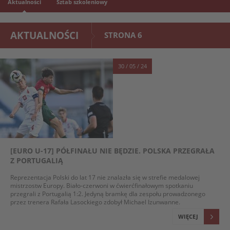
Aktualności
Sztab szkoleniowy
AKTUALNOŚCI
STRONA 6
30 / 05 / 24
[EURO U-17] PÓŁFINAŁU NIE BĘDZIE. POLSKA PRZEGRAŁA
Z PORTUGALIĄ
Reprezentacja Polski do lat 17 nie znalazła się w strefie medalowej
mistrzostw Europy. Biało-czerwoni w ćwierćfinałowym spotkaniu
przegrali z Portugalią 1:2. Jedyną bramkę dla zespołu prowadzonego
przez trenera Rafała Lasockiego zdobył Michael Izunwanne.
WIĘCEJ