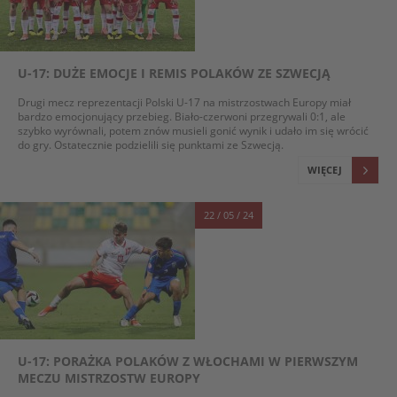
U-17: DUŻE EMOCJE I REMIS POLAKÓW ZE SZWECJĄ
Drugi mecz reprezentacji Polski U-17 na mistrzostwach Europy miał
bardzo emocjonujący przebieg. Biało-czerwoni przegrywali 0:1, ale
szybko wyrównali, potem znów musieli gonić wynik i udało im się wrócić
do gry. Ostatecznie podzielili się punktami ze Szwecją.
WIĘCEJ
22 / 05 / 24
U-17: PORAŻKA POLAKÓW Z WŁOCHAMI W PIERWSZYM
MECZU MISTRZOSTW EUROPY