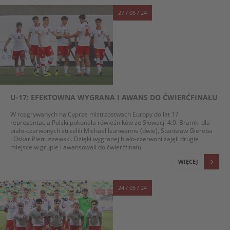
27 / 05 / 24
U-17: EFEKTOWNA WYGRANA I AWANS DO ĆWIERĆFINAŁU
W rozgrywanych na Cyprze mistrzostwach Europy do lat 17
reprezentacja Polski pokonała rówieśników ze Słowacji 4:0. Bramki dla
biało-czerwonych strzelili Michael Izunwanne (dwie), Stanisław Gieroba
i Oskar Pietruszewski. Dzięki wygranej biało-czerwoni zajęli drugie
miejsce w grupie i awansowali do ćwierćfinału.
WIĘCEJ
24 / 05 / 24