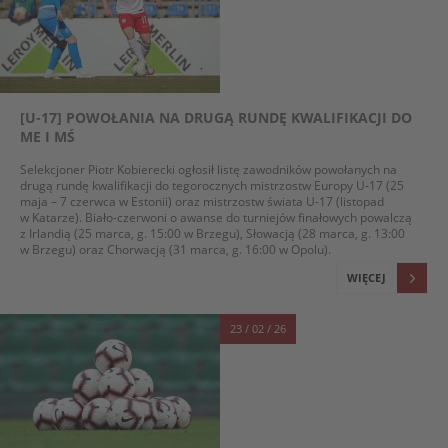
[U-17] POWOŁANIA NA DRUGĄ RUNDĘ KWALIFIKACJI DO
ME I MŚ
Selekcjoner Piotr Kobierecki ogłosił listę zawodników powołanych na
drugą rundę kwalifikacji do tegorocznych mistrzostw Europy U-17 (25
maja – 7 czerwca w Estonii) oraz mistrzostw świata U-17 (listopad
w Katarze). Biało-czerwoni o awanse do turniejów finałowych powalczą
z Irlandią (25 marca, g. 15:00 w Brzegu), Słowacją (28 marca, g. 13:00
w Brzegu) oraz Chorwacją (31 marca, g. 16:00 w Opolu).
WIĘCEJ
23 / 02 / 26