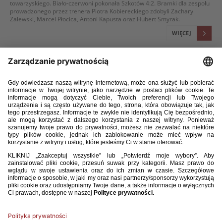
towarzyskiego. Biało-czerwoni pokonała Szkotów 4:2. Bramki dla zespołu
prowadzonego przez trenera Piotra Kobiereckiego zdobyli Zachary
Zalewski, Marcel Płocica, Antoni Kapusta oraz Hubert Smyrak.
WIĘCEJ
16 / 02 / 26
[U-17] DODATKOWE POWOŁANIA NA TURNIEJ W
HISZPANII
Aleksander Klimkiewicz (Lech Poznań) i Zachary Zalewski (Jagiellonia
Białystok) otrzymali dodatkowe powołania do reprezentacji Polski U-17
(górny rocznik 2009) na towarzyski turniej w hiszpańskim San Pedro del
Pinatar. W jego ramach biało-czerwoni zmierzą się z Estonią (18 lutego,
g. 14:00), Szkocją (21 lutego, g. 11:00) oraz Szwecją (23 lutego, g. 17:00).
WIĘCEJ