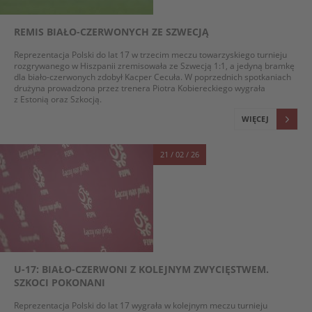
REMIS BIAŁO-CZERWONYCH ZE SZWECJĄ
Reprezentacja Polski do lat 17 w trzecim meczu towarzyskiego turnieju
rozgrywanego w Hiszpanii zremisowała ze Szwecją 1:1, a jedyną bramkę
dla biało-czerwonych zdobył Kacper Cecuła. W poprzednich spotkaniach
drużyna prowadzona przez trenera Piotra Kobiereckiego wygrała
z Estonią oraz Szkocją.
WIĘCEJ
21 / 02 / 26
U-17: BIAŁO-CZERWONI Z KOLEJNYM ZWYCIĘSTWEM.
SZKOCI POKONANI
Reprezentacja Polski do lat 17 wygrała w kolejnym meczu turnieju