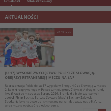
Aktualności
Sztab szkoleniowy
AKTUALNOŚCI
28 / 03 / 26
[U-17] WYSOKIE ZWYCIĘSTWO POLSKI ZE SŁOWACJĄ.
OBEJRZYJ RETRANSMISJĘ MECZU NA ŁNP
Reprezentacja Polski do lat 17 wygrała w Brzegu 4:0 ze Słowacją w meczu
2. kolejki rozgrywanego w Polsce turnieju grupy 7 dywizji A drugiej rundy
kwalifikacji do mistrzostw Europy 2026. Bramki dla biało-czerwonych
zdobyli Philip Buchta, Bartosz Szywała (dwie) i Zachary Zalewski.
Spotkanie było na żywo transmitowane na kanale „Łączy nas piłka”. Już
teraz można obejrzeć je z odtworzenia.