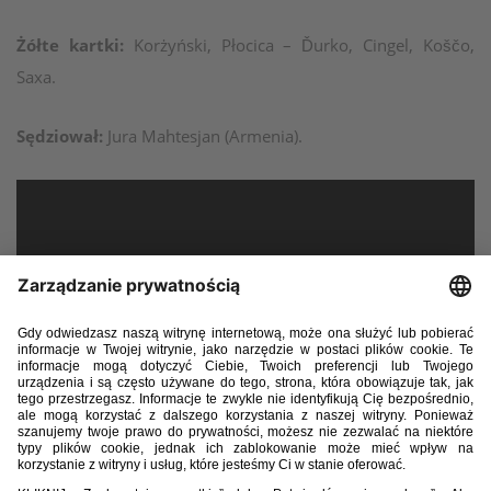
Żółte kartki:
Korżyński, Płocica – Ďurko, Cingel, Koščo,
Saxa.
Sędziował:
Jura Mahtesjan (Armenia).