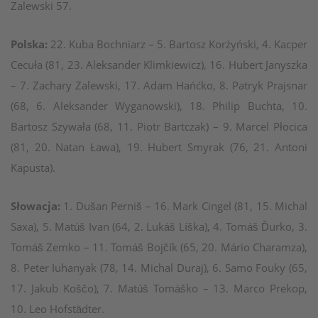
Zalewski 57.
Polska:
22. Kuba Bochniarz – 5. Bartosz Korżyński, 4. Kacper
Cecuła (81, 23. Aleksander Klimkiewicz), 16. Hubert Janyszka
– 7. Zachary Zalewski, 17. Adam Hańćko, 8. Patryk Prajsnar
(68, 6. Aleksander Wyganowski), 18. Philip Buchta, 10.
Bartosz Szywała (68, 11. Piotr Bartczak) – 9. Marcel Płocica
(81, 20. Natan Ława), 19. Hubert Smyrak (76, 21. Antoni
Kapusta).
Słowacja:
1. Dušan Perniš – 16. Mark Cingel (81, 15. Michal
Saxa), 5. Matúš Ivan (64, 2. Lukáš Líška), 4. Tomáš Ďurko, 3.
Tomáš Zemko – 11. Tomáš Bojčík (65, 20. Mário Charamza),
8. Peter Iuhanyak (78, 14. Michal Duraj), 6. Samo Fouky (65,
17. Jakub Koščo), 7. Matúš Tomáško – 13. Marco Prekop,
10. Leo Hofstädter.