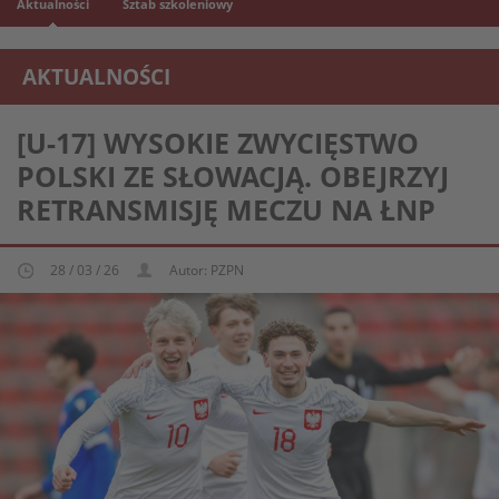
Aktualności
Sztab szkoleniowy
AKTUALNOŚCI
REPREZENTACJA MŁODZIEŻOWA U-17
[U-17] WYSOKIE ZWYCIĘSTWO
POLSKI ZE SŁOWACJĄ. OBEJRZYJ
RETRANSMISJĘ MECZU NA ŁNP
28 / 03 / 26
Autor: PZPN