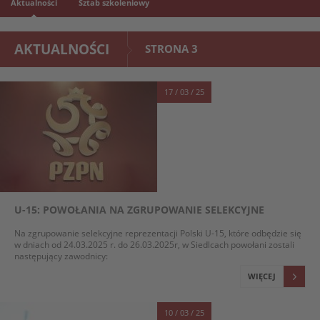
Aktualności
Sztab szkoleniowy
AKTUALNOŚCI
STRONA 3
17 / 03 / 25
U-15: POWOŁANIA NA ZGRUPOWANIE SELEKCYJNE
Na zgrupowanie selekcyjne reprezentacji Polski U-15, które odbędzie się
w dniach od 24.03.2025 r. do 26.03.2025r, w Siedlcach powołani zostali
następujący zawodnicy:
WIĘCEJ
10 / 03 / 25