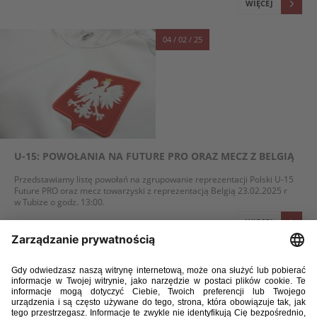
WIĘCEJ
04 / 02 / 25
U-15: POWOŁANIA NA FUTURE PRO ORAZ MECZ Z BELGIĄ
Przedstawiamy listę powołań na zgrupowanie reprezentacji Polski U-15
Future PRO oraz mecz towarzyski z reprezentacją Belgią 23.02.2025 r
w Tubize o godz. 13:00.
WIĘCEJ
24 / 01 / 25