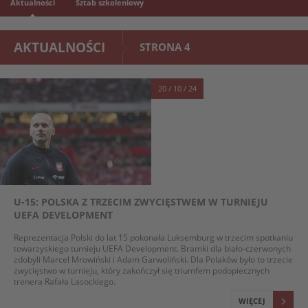
Aktualności
Sztab szkoleniowy
AKTUALNOŚCI
STRONA 4
20 / 10 / 24
U-15: POLSKA Z TRZECIM ZWYCIĘSTWEM W TURNIEJU
UEFA DEVELOPMENT
Reprezentacja Polski do lat 15 pokonała Luksemburg w trzecim spotkaniu
towarzyskiego turnieju UEFA Development. Bramki dla biało-czerwonych
zdobyli Marcel Mrowiński i Adam Garwoliński. Dla Polaków było to trzecie
zwycięstwo w turnieju, który zakończył się triumfem podopiecznych
trenera Rafała Lasockiego.
WIĘCEJ