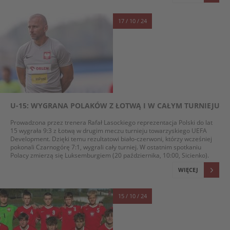
17 / 10 / 24
U-15: WYGRANA POLAKÓW Z ŁOTWĄ I W CAŁYM TURNIEJU
Prowadzona przez trenera Rafał Lasockiego reprezentacja Polski do lat
15 wygrała 9:3 z Łotwą w drugim meczu turnieju towarzyskiego UEFA
Development. Dzięki temu rezultatowi biało-czerwoni, którzy wcześniej
pokonali Czarnogórę 7:1, wygrali cały turniej. W ostatnim spotkaniu
Polacy zmierzą się Luksemburgiem (20 października, 10:00, Sicienko).
WIĘCEJ
15 / 10 / 24