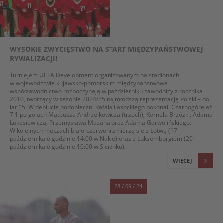
WYSOKIE ZWYCIĘSTWO NA START MIĘDZYPAŃSTWOWEJ
RYWALIZACJI!
Turniejem UEFA Development organizowanym na stadionach
w województwie kujawsko-pomorskim międzypaństwowe
współzawodnictwo rozpoczynają w październiku zawodnicy z rocznika
2010, tworzący w sezonie 2024/25 najmłodszą reprezentację Polski – do
lat 15. W debiucie podopieczni Rafała Lasockiego pokonali Czarnogórę aż
7:1 po golach Mateusza Andrzejkowicza (trzech), Kornela Brzózki, Adama
Łukasiewicza, Przemysława Mazana oraz Adama Garwolińskiego.
W kolejnych meczach biało-czerwoni zmierzą się z Łotwą (17
października o godzinie 14:00 w Nakle) oraz z Luksemburgiem (20
października o godzinie 10:00 w Sicienku).
WIĘCEJ
28 / 09 / 24