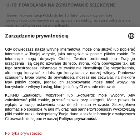
U-15: POWOŁANIA NA ZGRUPOWANIE SELEKCYJNE
Trener reprezentacji Polski do lat 15 Rafał Lasocki ogłosił listę
zawodników powołanych na zgrupowanie selekcyjne, które odbędzie się
w dniach 9-12 września w Siedlcach.
WIĘCEJ
01 / 08 / 24
U-15: POWOŁANIA NA ZGRUPOWANIE SELEKCYJNE
Trener reprezentacji Polski do lat 15 Rafał Lasocki ogłosił listę
zawodników powołanych na zgrupowanie selekcyjne, które odbędzie się
w dniach 14-17 sierpnia w Siedlcach.
WIĘCEJ