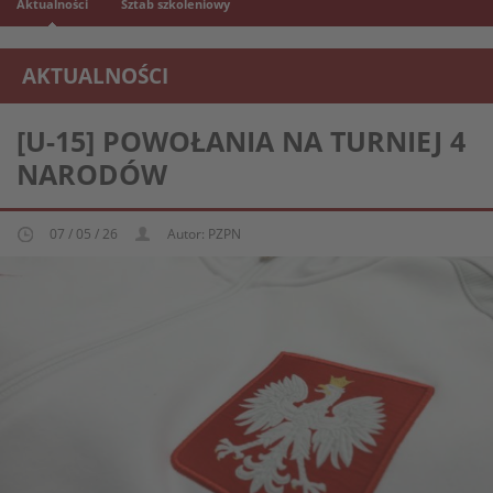
Aktualności
Sztab szkoleniowy
AKTUALNOŚCI
REPREZENTACJA MŁODZIEŻOWA U-15
[U-15] POWOŁANIA NA TURNIEJ 4
NARODÓW
07 / 05 / 26
Autor: PZPN