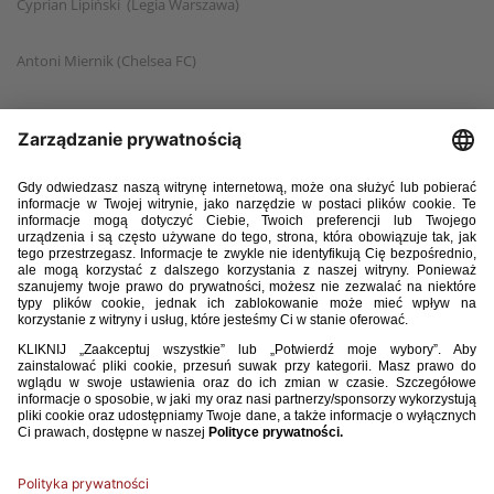
Cyprian Lipiński (Legia Warszawa)
Antoni Miernik (Chelsea FC)
Jan Nowicki (Legia Warszawa)
Michał Resmerowski (Pogoń Szczecin)
Ksawery Słota (Piast Gliwice)
David Sulewski (Bayern Monachium)
Martin Szczerbiński (Lechia Gdańsk)
Aleks Szybalski (Legia Warszawa)
Piotr Tobór (Górnik Zabrze)