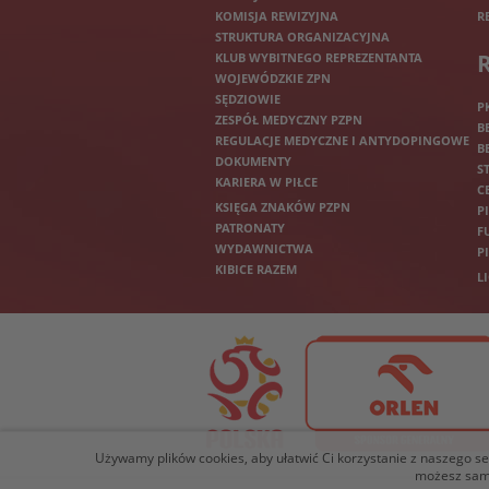
KOMISJA REWIZYJNA
R
STRUKTURA ORGANIZACYJNA
KLUB WYBITNEGO REPREZENTANTA
WOJEWÓDZKIE ZPN
SĘDZIOWIE
P
ZESPÓŁ MEDYCZNY PZPN
B
REGULACJE MEDYCZNE I ANTYDOPINGOWE
B
DOKUMENTY
S
KARIERA W PIŁCE
C
KSIĘGA ZNAKÓW PZPN
P
PATRONATY
F
WYDAWNICTWA
P
KIBICE RAZEM
L
Używamy plików cookies, aby ułatwić Ci korzystanie z naszego serw
możesz samo