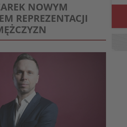
CZAREK NOWYM
EM REPREZENTACJI
 MĘŻCZYZN