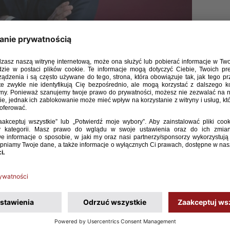
rmuje, że nowym selekcjonerem reprezentacji Polski
11) został Piotr Klepczarek. Zastąpił on na tym
, który zadebiutował w Ekstraklasie w wieku 17 lat w barwach
 rozgrywkowej w Polsce rozegrał 25 spotkań – dwa w Stomilu
j występów zanotował na jej zapleczu, gdzie rozegrał blisko
wy Dolcanu Ząbki, Znicza Pruszków i Polonii Warszawa.
 reprezentantem Polski U-17 w kadrze Michała Globisza
Władysława Żmudę oraz Andrzeja Zamilskiego.
nie 2018/2019, od razu rozpoczynając tę trenerską. W 2019