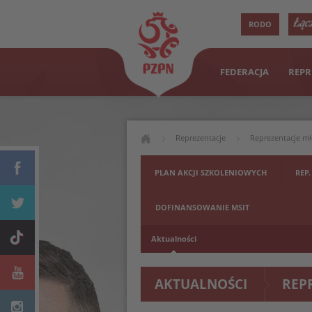
RODO
FEDERACJA
REPR
Reprezentacje
Reprezentacje m
mężczyzn
PLAN AKCJI SZKOLENIOWYCH
REP.
DOFINANSOWANIE MSIT
Aktualności
AKTUALNOŚCI
REP