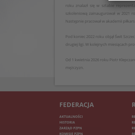
roku znalazł się w sztabie reprezent
szkoleniową zainaugurował w 2021 ro
Następnie pracował w akademii piłkar
Pod koniec 2022 roku objął Świt Szcze
drugiej ligi. W kolejnych miesiącach p
Od 1 kwietnia 2026 roku Piotr Klepczare
mężczyzn.
FEDERACJA
AKTUALNOŚCI
R
HISTORIA
R
ZARZĄD PZPN
R
KOMISJE PZPN
R