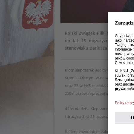
Polski Związek Piłki Nożnej info
do lat 15 mężczyzn (rocznik 20
stanowisku Dariusza Gęsiora.
Piotr Klepczarek jest byłym piłkarzem
Stomilu Olsztyn. W najwyższej klasie
oraz 23 w ŁKS-ie Łódź. Znacznie więce
250 meczów, reprezentując głównie bar
41-letni dziś Klepczarek był także
i drużynach U-21 prowadzonych przez 
Karierę zawodniczą zakończył po sezo