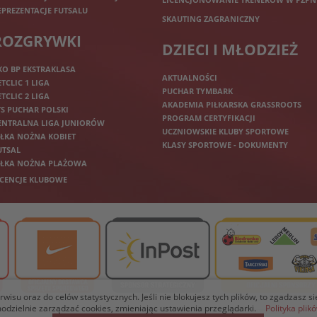
EPREZENTACJE FUTSALU
SKAUTING ZAGRANICZNY
ROZGRYWKI
DZIECI I MŁODZIEŻ
KO BP EKSTRAKLASA
AKTUALNOŚCI
ETCLIC 1 LIGA
PUCHAR TYMBARK
ETCLIC 2 LIGA
AKADEMIA PIŁKARSKA GRASSROOTS
TS PUCHAR POLSKI
PROGRAM CERTYFIKACJI
ENTRALNA LIGA JUNIORÓW
UCZNIOWSKIE KLUBY SPORTOWE
IŁKA NOŻNA KOBIET
KLASY SPORTOWE - DOKUMENTY
UTSAL
IŁKA NOŻNA PLAŻOWA
ICENCJE KLUBOWE
isu oraz do celów statystycznych. Jeśli nie blokujesz tych plików, to zgadzasz s
dzielnie zarządzać cookies, zmieniając ustawienia przeglądarki.
Polityka plik