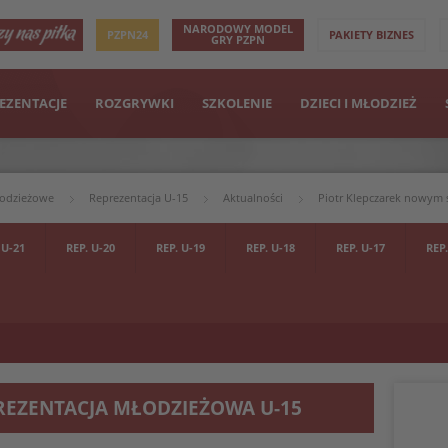
NARODOWY MODEL
PZPN24
PAKIETY BIZNES
GRY PZPN
EZENTACJE
ROZGRYWKI
SZKOLENIE
DZIECI I MŁODZIEŻ
łodzieżowe
Reprezentacja U-15
Aktualności
Piotr Klepczarek nowym s
 U-21
REP. U-20
REP. U-19
REP. U-18
REP. U-17
REP.
REZENTACJA MŁODZIEŻOWA U-15