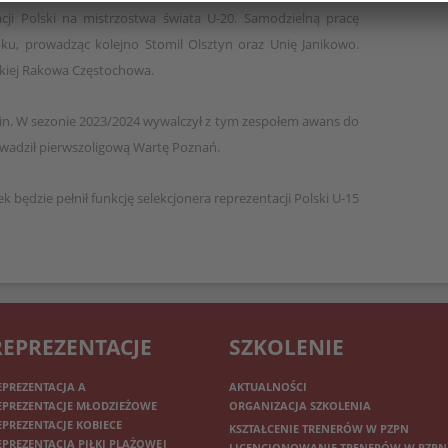
acji Polski na mistrzostwa świata U-20. Samodzielną pracę
ku, prowadząc kolejno Stomil Olsztyn oraz Unię Janikowo.
skiej Rakowa Częstochowa.
cin. W sezonie 2023/2024 wywalczył z tym zespołem awans do
rowadził pierwszoligową Wartę Poznań.
k będzie pełnił funkcję selekcjonera reprezentacji Polski U-15
REPREZENTACJE
SZKOLENIE
EPREZENTACJA A
AKTUALNOŚCI
EPREZENTACJE MŁODZIEŻOWE
ORGANIZACJA SZKOLENIA
EPREZENTACJE KOBIECE
KSZTAŁCENIE TRENERÓW W PZPN
EPREZENTACJA PIŁKI PLAŻOWEJ
LICENCJONOWANIE TRENERÓW W PZPN