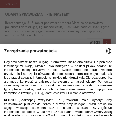
07 / 05 / 13
UDANY SPRAWDZIAN „PIĘTNASTEK”
Reprezentacja U-15 kobiet pod wodzą trenera Marcina Kasprowicza
pokonała lidera drugiej ligi mazowieckiej – UKS SMS Łódź 2:0 (0:0). Był to
mecz podsumowujący zgrupowanie szkoleniowe wyróżniających się
w Gutowie Małym piłkarek.
WIĘCEJ
06 / 05 / 13
OSIECKA ZASTĄPI ŻMIJEWSKĄ
Kliknij, by dowiedzieć się więcej.
WIĘCEJ
06 / 05 / 13
REPREZENTACJA KOBIET U-15 PRACUJE PEŁNĄ PARĄ
Zajęcia grupy naborowej wyróżniających się zawodniczek do lat 15