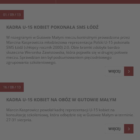
01 / 09 / 13
KADRA U-15 KOBIET POKONAŁA SMS ŁÓDŹ
W rozegranym w Gutowie Małym meczu kontrolnym prowadzona przez
Marcina Kasprowicza młodzieżowa reprezentacja Polski U-15 pokonała
SMS Łódź (chłopcy rocznik 2000) 2:0. Obie bramki zdobyła bardzo
skuteczna Weronika Zawistowska, która pojawiła się w drugiej połowie
meczu. Sprawdzian ten był podsumowaniem pięciodniowego
zgrupowania szkoleniowego.
WIĘCEJ
16 / 08 / 13
KADRA U-15 KOBIET NA OBÓZ W GUTOWIE MAŁYM
Marcin Kasprowicz powołał kadrę reprezentacji U-15 kobiet na
konsultację szkoleniową, która odbędzie się w Gutowie Małym w terminie
27-31 sierpnia.
WIĘCEJ