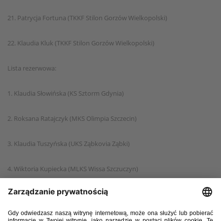
21. Patrycja Fortuna (TKKF Stilon Gorzów Wielkopolski)
22. Klaudia Kluk (TKKF Stilon Gorzów Wielkopolski)
Lista rezerwowa:
1. Klaudia Słowińska (KS Sztorm Gdynia)
2. Roksana Ratajczyk (MKS Olimpia Szczecin)
3. Klaudia Tuszyńska (UKS Ząbkovia Ząbki)
4. Wiktoria Kupiecka (MLKS Wissa Szczuczyn)
5. Sandra Bukowska (KKP Max - Sprint Bydgoszcz)
6. Dominika Dopke (KS Sztorm Gdynia)