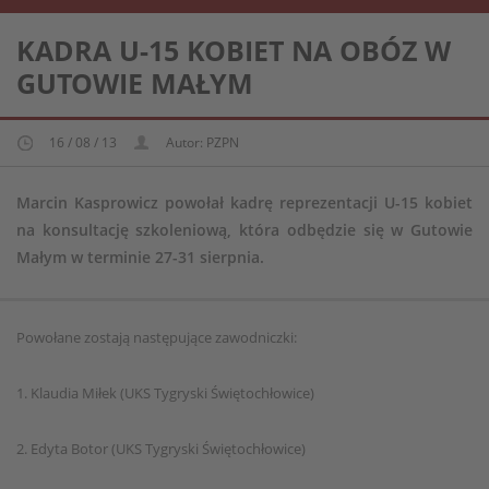
REPREZENTACJA KOBIECA U-15
KADRA U-15 KOBIET NA OBÓZ W
GUTOWIE MAŁYM
16 / 08 / 13
Autor: PZPN
Marcin Kasprowicz powołał kadrę reprezentacji U-15 kobiet
na konsultację szkoleniową, która odbędzie się w Gutowie
Małym w terminie 27-31 sierpnia.
Powołane zostają następujące zawodniczki:
1. Klaudia Miłek (UKS Tygryski Świętochłowice)
2. Edyta Botor (UKS Tygryski Świętochłowice)