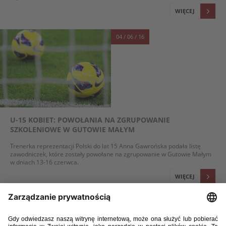
WIĘCEJ
04 / 06 / 16
U-15 KOBIET: POWOŁANIA NA ZGRUPOWANIE
SZKOLENIOWE W GUTOWIE MAŁYM
Trenerka reprezentacji Polski do lat 15 Anna Gawrońska podała listę
zawodniczek, które zostały powołane na zgrupowanie w Gutowie Małym
w dniach 13-16 czerwca.
WIĘCEJ
11 / 05 / 16