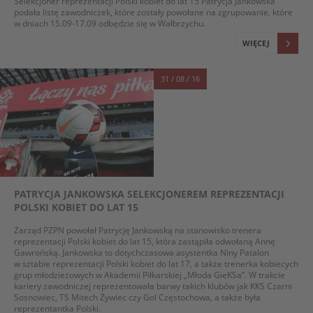
Selekcjoner reprezentacji Polski kobiet do lat 15 Patrycja Jankowska
podała listę zawodniczek, które zostały powołane na zgrupowanie, które
w dniach 15.09-17.09 odbędzie się w Wałbrzychu.
WIĘCEJ
31 / 08 / 16
PATRYCJA JANKOWSKA SELEKCJONEREM REPREZENTACJI
POLSKI KOBIET DO LAT 15
Zarząd PZPN powołał Patrycję Jankowską na stanowisko trenera
reprezentacji Polski kobiet do lat 15, która zastąpiła odwołaną Annę
Gawrońską. Jankowska to dotychczasowa asystentka Niny Patalon
w sztabie reprezentacji Polski kobiet do lat 17, a także trenerka kobiecych
grup młodzieżowych w Akademii Piłkarskiej „Młoda GieKSa”. W trakcie
kariery zawodniczej reprezentowała barwy takich klubów jak KKS Czarni
Sosnowiec, TS Mitech Żywiec czy Gol Częstochowa, a także była
reprezentantka Polski.