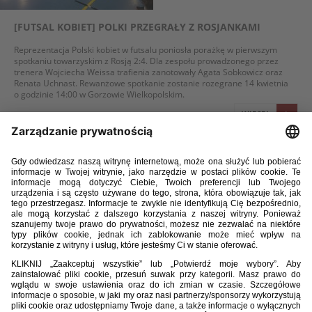
[FUTSAL KOBIET] POLKI PRZEGRAŁY Z ROSJANKAMI
Reprezentacja Polski kobiet w futsalu poniosła porażkę w pierwszym
spotkaniu towarzyskim z Rosją 2:4. Dla zespołu prowadzonego przez
trenera Wojciecha Weissa trafienia zanotowały Agata Sobkowicz oraz
Renata Uchnast. Rewanżowe spotkanie zostanie rozegrane 14 kwietnia
o godzinie 14:00 w Gorzowie Wielkopolskim.
WIĘCEJ
28 / 03 / 18
DODATKOWE POWOŁANIA DO REPREZENTACJI POLSKI W
FUTSALU KOBIET
Trener reprezentacji Polski w futsalu kobiet Wojciech Weiss powołał do
kadry na dwumecz z Rosją cztery zawodniczki. Spotkania zostaną