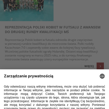
REPREZENTACJA POLSKI KOBIET W FUTSALU Z AWANSEM
DO DRUGIEJ RUNDY KWALIFIKACJI MŚ
Reprezentacja Polski kobiet w futsalu odniosła drugie zwycięstwo
w pierwszej rundzie kwalifikacji do mistrzostw świata. Polki rozbiły
Kazachstan 7:0 i zapewniły sobie awans do kolejnej fazy rywalizacji.
Wcześniej polskie futsalistki ograły Holandię. Ostatni etap kwalifikacji
zostanie rozegrany w marcu 2025 roku, a do turnieju finałowego
mistrzostw świata awansują cztery europejskie reprezentacje.
WIĘCEJ
18 / 10 / 24