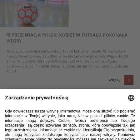
REPREZENTACJA POLSKI KOBIET W FUTSALU POKONAŁA
WĘGRY
Trwa zgrupowanie reprezentacji Polski kobiet w futsalu. W pierwszym
meczu towarzyskiego spotkania biało-czerwone pokonały Węgierki 2:0,
a bramki zdobyły Katarzyna Włodarczyk w 4. minucie oraz Agata
Sobkowicz w 32. minucie. Rewanż odbędzie się 19 listopada o godzinie
16:30.
WIĘCEJ
03 / 11 / 23