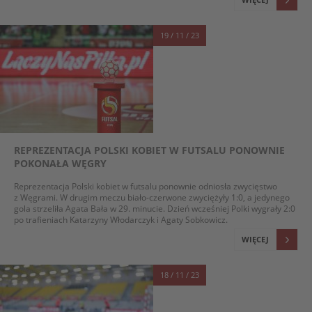
19 / 11 / 23
REPREZENTACJA POLSKI KOBIET W FUTSALU PONOWNIE
POKONAŁA WĘGRY
Reprezentacja Polski kobiet w futsalu ponownie odniosła zwycięstwo
z Węgrami. W drugim meczu biało-czerwone zwyciężyły 1:0, a jedynego
gola strzeliła Agata Bała w 29. minucie. Dzień wcześniej Polki wygrały 2:0
po trafieniach Katarzyny Włodarczyk i Agaty Sobkowicz.
WIĘCEJ
18 / 11 / 23