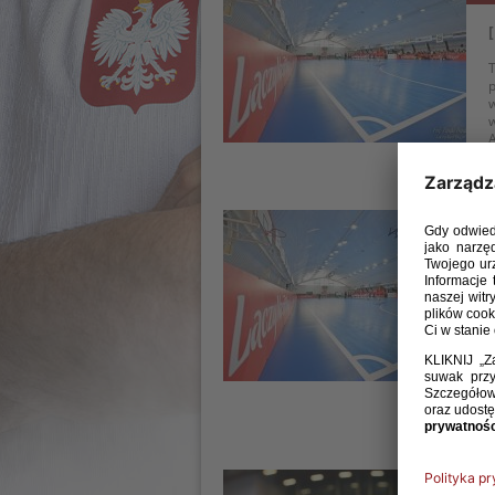
T
p
w
w
A
23 
T
z
1
K
w
12 