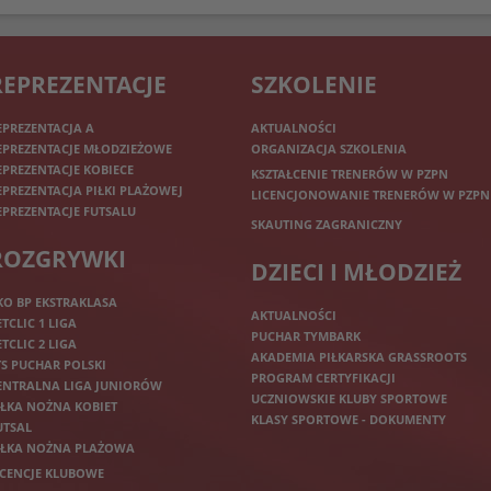
REPREZENTACJE
SZKOLENIE
EPREZENTACJA A
AKTUALNOŚCI
EPREZENTACJE MŁODZIEŻOWE
ORGANIZACJA SZKOLENIA
EPREZENTACJE KOBIECE
KSZTAŁCENIE TRENERÓW W PZPN
EPREZENTACJA PIŁKI PLAŻOWEJ
LICENCJONOWANIE TRENERÓW W PZPN
EPREZENTACJE FUTSALU
SKAUTING ZAGRANICZNY
ROZGRYWKI
DZIECI I MŁODZIEŻ
KO BP EKSTRAKLASA
AKTUALNOŚCI
ETCLIC 1 LIGA
PUCHAR TYMBARK
ETCLIC 2 LIGA
AKADEMIA PIŁKARSKA GRASSROOTS
TS PUCHAR POLSKI
PROGRAM CERTYFIKACJI
ENTRALNA LIGA JUNIORÓW
UCZNIOWSKIE KLUBY SPORTOWE
IŁKA NOŻNA KOBIET
KLASY SPORTOWE - DOKUMENTY
UTSAL
IŁKA NOŻNA PLAŻOWA
ICENCJE KLUBOWE