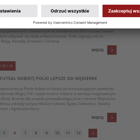
POWOŁANIA DO REPREZENTACJI POLSKI KOBIET W
FUTSALU NA AKADEMICKIE MISTRZOSTWA ŚWIATA
rener reprezentacji Polski kobiet w futsalu Wojciech Weiss podał
istę powołanych zawodniczek na Akademickie Mistrzostwa Świata,
tóre odbywać się będą w Kazachstanie. Polki zagrają mecze
 Rosją, Kanadą, Izraelem i Ukrainą.
WIĘCEJ
/ 05 / 18
[FUTSAL KOBIET] POLKI LEPSZE OD WĘGIEREK
eprezentacja Polski kobiet w futsalu po emocjonującym spotkaniu
okonała Węgry 5:4 i zajęła trzecie miejsce w turnieju rozgrywanym
 Rosji. Bramki dla zespołu prowadzonego przez trenera Wojciecha
eissa zdobyły Justyna Maziarz (dwie), Agata Sobkowicz, Natalia
itarz i Agnieszka Karcz.
WIĘCEJ
5
6
7
8
9
10
11
12