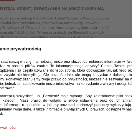
[FUTSAL KOBIET] DOWOŁANIA NA MECZ Z UKRAINĄ
rener reprezentacji Polski futsalu kobiet Wojciech Weiss dodatkowo
owołał dwie zawodniczki, które wezmą udział w zgrupowaniu
 Pruszkowie (3-18 września) oraz meczu towarzyskim z Ukrainą (6
rześnia, 18:00, Kijów). W kadrze znalazły się Klaudia Ciupa (ISD-
JD Częstochowa) oraz Aleksandra Lizoń (TS ROW Rybnik).
WIĘCEJ
/ 08 / 18
[FUTSAL KOBIET] POWOŁANIA NA ZGRUPOWANIE W
PRUSZKOWIE
rener reprezentacji Polski futsalu kobiet Wojciech Weiss powołał 14
awodniczek, które wezmą udział w zgrupowaniu w Pruszkowie (3-
8 września) oraz meczu towarzyskim z Ukrainą (6 września, 18:00,
ijów). Z tego grona zostanie wyłonione 12 piłkarek, które zagrają
 turnieju eliminacyjnym mistrzostw Europy.
WIĘCEJ
/ 07 / 18