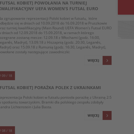
[FUTSAL KOBIET] POWOŁANIA NA TURNIEJ
KWALIFIKACYJNY UEFA WOMEN'S FUTSAL EURO
a zgrupowanie reprezentacji Polski kobiet w futsalu, które
dbędzie się w dniach od 10.09.2018 do 16.09.2018 w Pruszkowie
raz turniej kwalifikacyjny (Main Round) UEFA Women's Futsal EURO
 dniach od 12.09.2018 do 15.09.2018, w ramach którego
ozegrane zostaną mecze: 12.09.18 z Włochami (godz. 16:00,
eganés, Madryt), 13.09.18 z Hiszapnią (godz. 20:30, Leganés,
adryt) oraz 15.09.18 z Rumunią (godz. 16:30, Leganés, Madryt),
owołane zostały następujące zawodniczki:
WIĘCEJ
/ 09 / 18
[FUTSAL KOBIET] PORAŻKA POLEK Z UKRAINKAMI
eprezentacja Polski kobiet w futsalu poniosła porażkę z Ukrainą 2:5
 spotkaniu towarzyskim. Bramki dla polskiego zespołu zdobyły
andra Lichtenstein i Julia Basta.
WIĘCEJ
/ 08 / 18