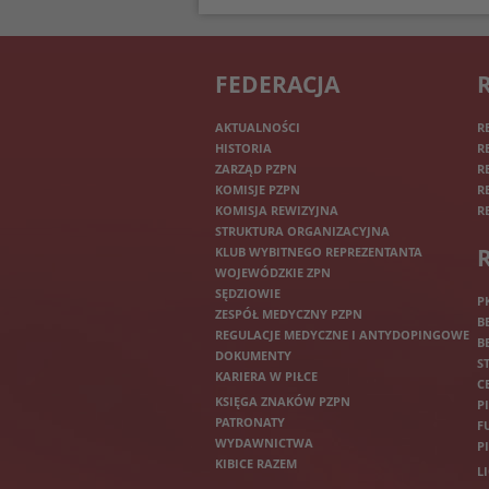
FEDERACJA
AKTUALNOŚCI
R
HISTORIA
R
ZARZĄD PZPN
R
KOMISJE PZPN
R
KOMISJA REWIZYJNA
R
STRUKTURA ORGANIZACYJNA
KLUB WYBITNEGO REPREZENTANTA
WOJEWÓDZKIE ZPN
SĘDZIOWIE
P
ZESPÓŁ MEDYCZNY PZPN
B
REGULACJE MEDYCZNE I ANTYDOPINGOWE
B
DOKUMENTY
S
KARIERA W PIŁCE
C
KSIĘGA ZNAKÓW PZPN
P
PATRONATY
F
WYDAWNICTWA
P
KIBICE RAZEM
L