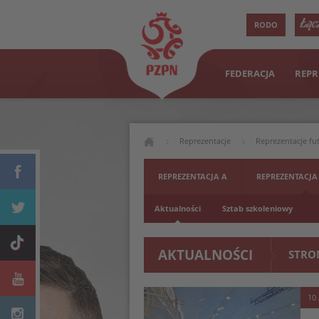
RODO
FEDERACJA
REPR
Reprezentacje
Reprezentacje fu
REPREZENTACJA A
REPREZENTACJA
Aktualności
Sztab szkoleniowy
AKTUALNOŚCI
STRO
10 