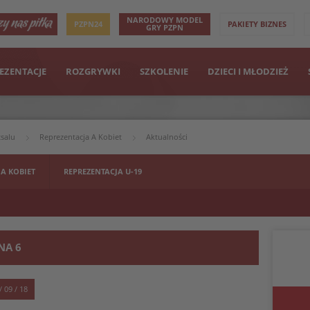
NARODOWY MODEL
PZPN24
PAKIETY BIZNES
GRY PZPN
EZENTACJE
ROZGRYWKI
SZKOLENIE
DZIECI I MŁODZIEŻ
tsalu
Reprezentacja A Kobiet
Aktualności
 A KOBIET
REPREZENTACJA U-19
NA 6
/ 09 / 18