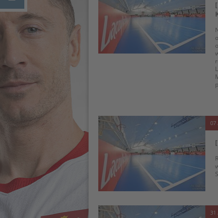
N
o
o
w
r
L
M
p
07 
R
w
S
31 