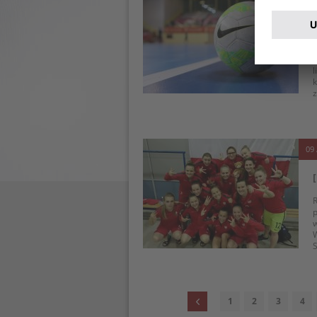
T
l
k
z
09 
R
p
w
W
S
1
2
3
4