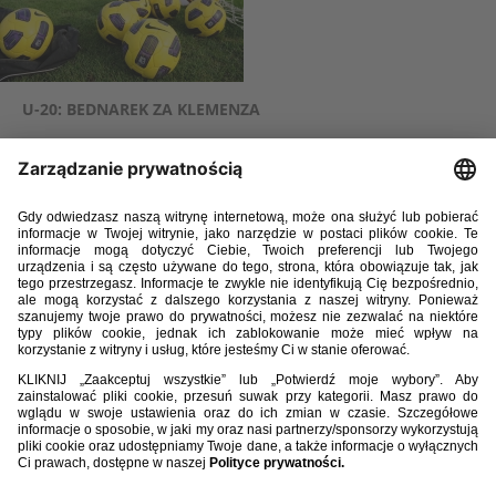
U-20: BEDNAREK ZA KLEMENZA
Kliknij by dowiedzieć się więcej.
WIĘCEJ
30 / 01 / 14
PIĘĆ DODATKOWYCH POWOŁAŃ NA TURNIEJ W LA
MANDZE
Kliknij by dowiedzieć się więcej.