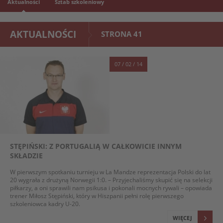
Aktualności
Sztab szkoleniowy
AKTUALNOŚCI
STRONA 41
07 / 02 / 14
STĘPIŃSKI: Z PORTUGALIĄ W CAŁKOWICIE INNYM
SKŁADZIE
W pierwszym spotkaniu turnieju w La Mandze reprezentacja Polski do lat
20 wygrała z drużyną Norwegii 1:0. – Przyjechaliśmy skupić się na selekcji
piłkarzy, a oni sprawili nam psikusa i pokonali mocnych rywali – opowiada
trener Miłosz Stępiński, który w Hiszpanii pełni rolę pierwszego
szkoleniowca kadry U-20.
WIĘCEJ