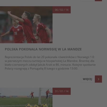
06 / 02 / 14
POLSKA POKONAŁA NORWEGIĘ W LA MANDZE
Reprezentacja Polski do lat 20 pokonała rówieśników z Norwegii 1:0
w pierwszym meczu turnieju w hiszpańskiej La Mandze. Bramkę dla
biało-czerwonych zdobył Jakub Arak w 86. minucie. Kolejne spotkanie
Polacy rozegrają z Portugalią 8 lutego o godzinie 13:00.
WIĘCEJ
31 / 01 / 14