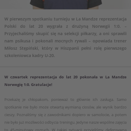
W pierwszym spotkaniu turnieju w La Mandze reprezentacja
Polski do lat 20 wygrała z drużyną Norwegii 1:0. –
Przyjechaliśmy skupić się na selekcji piłkarzy, a oni sprawili
nam psikusa i pokonali mocnych rywali – opowiada trener
Miłosz Stępiński, który w Hiszpanii pełni rolę pierwszego
szkoleniowca kadry U-20.
W czwartek reprezentacja do lat 20 pokonała w La Mandze
Norwegię 1:0. Gratulacje!
Przekażę je chłopakom, ponieważ to głównie ich zasługa. Samo
spotkanie nie było może otwartą wymianą ciosów, ale wynik bardzo
cieszy. Poznaliśmy się z zawodnikami dopiero w samolocie, a potem
nie było już możliwości odbycia treningu. Jedyne nasze wspólne zajęcia
to 45-minutowy rozruch. W takiej sytuacji przyjęliśmy defensywną