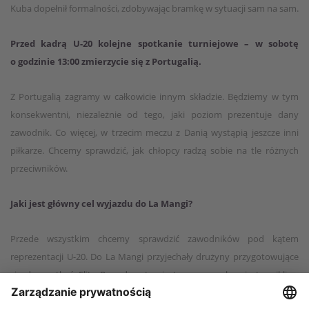
Kuba dopełnił formalności, zdobywając bramkę w sytuacji sam na sam.
Przed kadrą U-20 kolejne spotkanie turniejowe – w sobotę
o godzinie 13:00 zmierzycie się z Portugalią.
Z Portugalią zagramy w całkowicie innym składzie. Będziemy w tym
konsekwentni, niezależnie od tego, jaki poziom prezentuje dany
zawodnik. Co więcej, w trzecim meczu z Danią wystąpią jeszcze inni
piłkarze. Chcemy sprawdzić, jak chłopcy radzą sobie na tle różnych
przeciwników.
Jaki jest główny cel wyjazdu do La Mangi?
Przede wszystkim chcemy sprawdzić zawodników pod kątem
reprezentacji U-20. Do La Mangi przyjechały drużyny przygotowujące
się do spotkań Elite Round, natomiast naszym celem jest wnikliwa
selekcja piłkarzy. Do Hiszpanii pojechali zawodnicy, którzy dostali