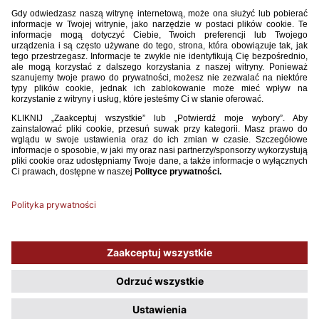
zgodę klubu. Po zgrupowaniu wszyscy będą mieli poczucie, że dostali
możliwość zaprezentowania swoich umiejętności.
Rozumiem, że każdy piłkarz dostanie odpowiednią ilość minut
na pokazanie się z jak najlepszej strony?
Jak najbardziej. Każdy zdrowy zawodnik, bez względu na
prezentowany poziom, dostanie szansę gry. Wszyscy zgłaszają chęć
występu, tym bardziej, że warunki w Hiszpanii mamy bardzo dobre.
W dodatku po czwartkowej wygranej chłopcy zobaczyli, że mogą
zbudować fajny zespół. Przyjechaliśmy skupić się na selekcji piłkarzy,
a oni sprawili nam psikusa i pokonali mocnych rywali. Jestem pod
wrażeniem ich samodyscypliny.
Rozmawiał Cezary Jeżowski
Używamy plików cookies, aby ułatwić Ci korzystanie z naszego serwisu
oraz do celów statystycznych. Jeśli nie blokujesz tych plików, to zgadzasz
się na ich użycie oraz zapisanie w pamięci urządzenia. Pamiętaj, że
możesz samodzielnie zarządzać cookies, zmieniając ustawienia
przeglądarki.
Polityka plików Cookies.