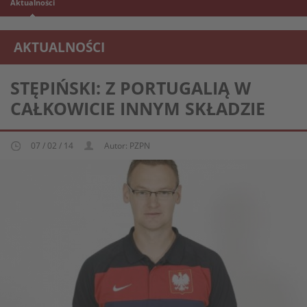
Aktualności
AKTUALNOŚCI
REPREZENTACJA MŁODZIEŻOWA U-20
STĘPIŃSKI: Z PORTUGALIĄ W
CAŁKOWICIE INNYM SKŁADZIE
07 / 02 / 14
Autor: PZPN