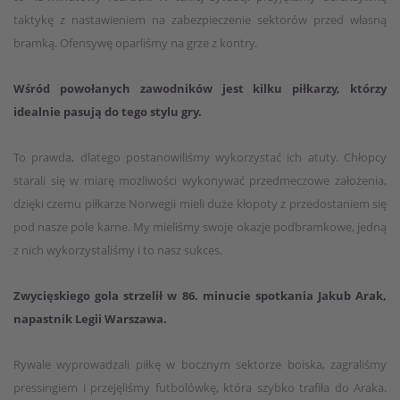
taktykę z nastawieniem na zabezpieczenie sektorów przed własną
bramką. Ofensywę oparliśmy na grze z kontry.
Wśród powołanych zawodników jest kilku piłkarzy, którzy
idealnie pasują do tego stylu gry.
To prawda, dlatego postanowiliśmy wykorzystać ich atuty. Chłopcy
starali się w miarę możliwości wykonywać przedmeczowe założenia,
dzięki czemu piłkarze Norwegii mieli duże kłopoty z przedostaniem się
pod nasze pole karne. My mieliśmy swoje okazje podbramkowe, jedną
z nich wykorzystaliśmy i to nasz sukces.
Zwycięskiego gola strzelił w 86. minucie spotkania Jakub Arak,
napastnik Legii Warszawa.
Rywale wyprowadzali piłkę w bocznym sektorze boiska, zagraliśmy
pressingiem i przejęliśmy futbolówkę, która szybko trafiła do Araka.