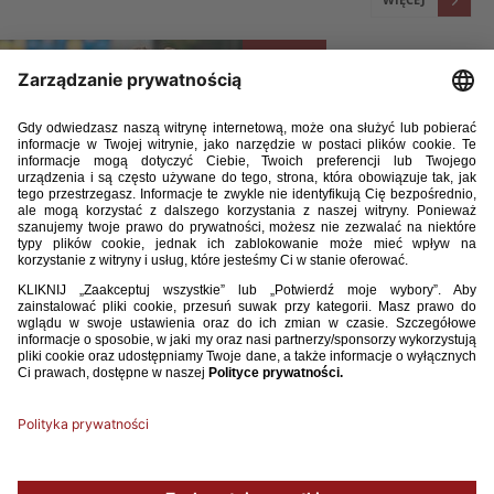
28 / 09 / 23
U-19: POWOŁANIA NA TURNIEJ KWALIFIKACYJNY DO
MISTRZOSTW EUROPY
Trener reprezentacji Polski do lat 19 Wojciech Kobeszko ogłosił listę
zawodników powołanych na turniej I rundy kwalifikacji do turnieju
finałowego mistrzostw Europy, który odbędzie się w dniach 11-17
października. W jego ramach Polacy zagrają z Macedonią Północną (11
października, 16:00, Toruń), Kazachstanem (14 października, 13:15,
Inowrocław) oraz Niemcami (17 października, 15:30, Bydgoszcz).
WIĘCEJ
1
2
3
4
5
6
7
8
9
10
11