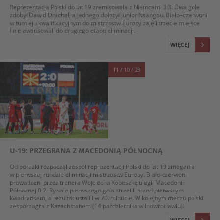
Reprezentacja Polski do lat 19 zremisowała z Niemcami 3:3. Dwa gole
zdobył Dawid Drachal, a jednego dołożył Junior Nsangou. Biało–czerwoni
w turnieju kwalifikacyjnym do mistrzostw Europy zajęli trzecie miejsce
i nie awansowali do drugiego etapu eliminacji.
WIĘCEJ
11 / 10 / 23
U-19: PRZEGRANA Z MACEDONIĄ PÓŁNOCNĄ
Od porażki rozpoczął zespół reprezentacji Polski do lat 19 zmagania
w pierwszej rundzie eliminacji mistrzostw Europy. Biało-czerwoni
prowadzeni przez trenera Wojciecha Kobeszkę ulegli Macedonii
Północnej 0:2. Rywale pierwszego gola strzelili przed pierwszym
kwadransem, a rezultat ustalili w 70. minucie. W kolejnym meczu polski
zespół zagra z Kazachstanem (14 października w Inowrocławiu).
WIĘCEJ