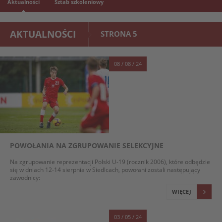
Aktualności
Sztab szkoleniowy
AKTUALNOŚCI
STRONA 5
08 / 08 / 24
POWOŁANIA NA ZGRUPOWANIE SELEKCYJNE
Na zgrupowanie reprezentacji Polski U-19 (rocznik 2006), które odbędzie
się w dniach 12-14 sierpnia w Siedlcach, powołani zostali następujący
zawodnicy:
WIĘCEJ
03 / 05 / 24