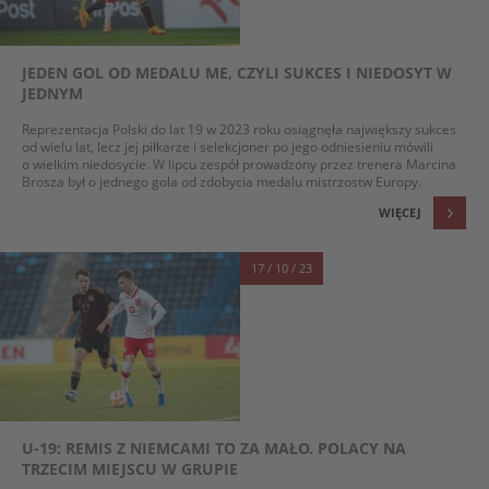
JEDEN GOL OD MEDALU ME, CZYLI SUKCES I NIEDOSYT W
JEDNYM
Reprezentacja Polski do lat 19 w 2023 roku osiągnęła największy sukces
od wielu lat, lecz jej piłkarze i selekcjoner po jego odniesieniu mówili
o wielkim niedosycie. W lipcu zespół prowadzony przez trenera Marcina
Brosza był o jednego gola od zdobycia medalu mistrzostw Europy.
WIĘCEJ
17 / 10 / 23
U-19: REMIS Z NIEMCAMI TO ZA MAŁO. POLACY NA
TRZECIM MIEJSCU W GRUPIE